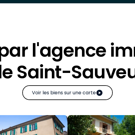
 par l'agence im
e Saint-Sauve
play_circle
Voir les biens sur une carte