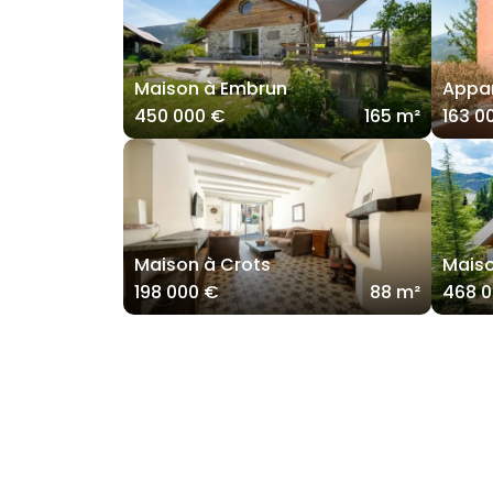
Maison à Embrun
Appar
450 000 €
165 m²
163 0
Maison à Crots
Maiso
198 000 €
88 m²
468 