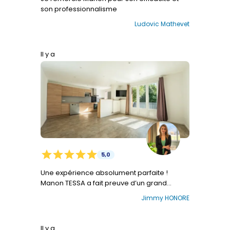
son professionnalisme
Ludovic Mathevet
Il y a
star
star
star
star
star
5,0
Une expérience absolument parfaite !
Manon TESSA a fait preuve d’un grand
professionnalisme, d’une disponibilité
Jimmy HONORE
remarquable et d’une efficacité redoutable.
La vente de mon appartement s’est faite
rapidement et dans les meilleures
Il y a