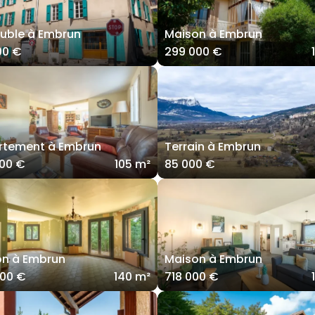
uble à Embrun
Maison à Embrun
00 €
299 000 €
rtement à Embrun
Terrain à Embrun
00 €
105 m²
85 000 €
on à Embrun
Maison à Embrun
000 €
140 m²
718 000 €