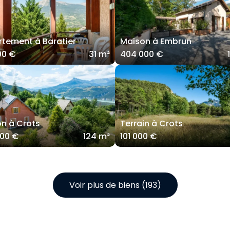
tement à Baratier
Maison à Embrun
00 €
31 m²
404 000 €
n à Crots
Terrain à Crots
000 €
124 m²
101 000 €
Voir plus de biens (193)