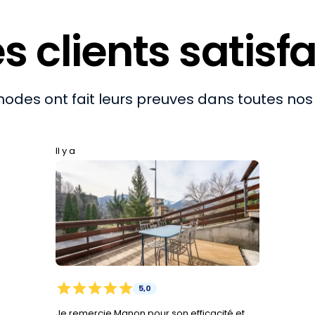
s clients satisfa
odes ont fait leurs preuves dans toutes no
Il y a
star
star
star
star
star
5,0
Je remercie Manon pour son efficacité et