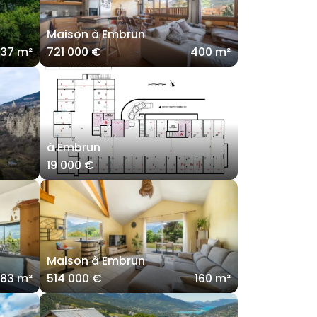
Maison à Embrun
137 m²
721 000 €
400 m²
à Embrun
19 000 €
Maison à Embrun
183 m²
514 000 €
160 m²