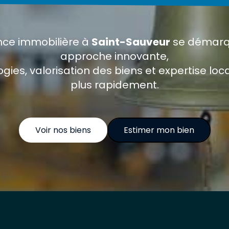
nce immobilière à
Saint-Sauveur
se démarq
approche innovante,
ogies, valorisation des biens et expertise lo
plus rapidement.
Voir nos biens
Estimer mon bien