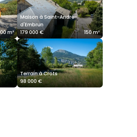
Maison à Saint-André-
d'Embrun
100 m²
179 000 €
150 m²
Terrain à Crots
98 000 €