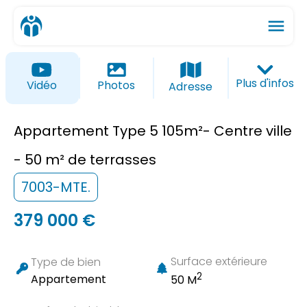
menu
ios_share
favorite_border
Plus d'infos
Vidéo
Photos
Adresse
Appartement Type 5 105m²- Centre ville
- 50 m² de terrasses
7003-MTE.
379 000 €
Surface extérieure
Type de bien
2
Appartement
50 M