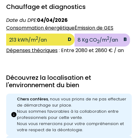
Chauffage et diagnostics
Date du DPE
:
04/04/2026
Consommation énergétique
Émission de GES
2
2
D
B
213 kWh/m
/an
8 Kg CO
/m
/an
2
Dépenses théoriques
: Entre 2080 et 2860 € / an
Découvrez la localisation et
l'environnement du bien
Chers confères
, nous vous prions de ne pas effectuer
de démarchage sur place.
Nous sommes favorables à la collaboration entre
info
professionnels pour cette vente.
Nous vous remercions pour votre compréhension et
votre respect de la déontologie.