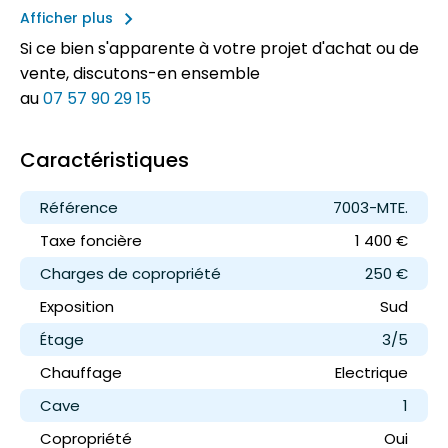
keyboard_arrow_right
Afficher plus
Si ce bien s'apparente à votre projet d'achat ou de
vente, discutons-en ensemble
au
07 57 90 29 15
Caractéristiques
Référence
7003-MTE.
Taxe foncière
1 400 €
Charges de copropriété
250 €
Exposition
Sud
Étage
3/5
Chauffage
Electrique
Cave
1
Copropriété
Oui