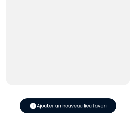
add_circle
Ajouter un nouveau lieu favori