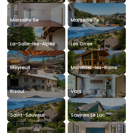
Marseille 6e
Marseille 7e
La-Salle-les-Alpes
Les Orres
Meyreuil
Monêtier-les-Bains
Risoul
Vars
Saint-Sauveur
Savines Le Lac