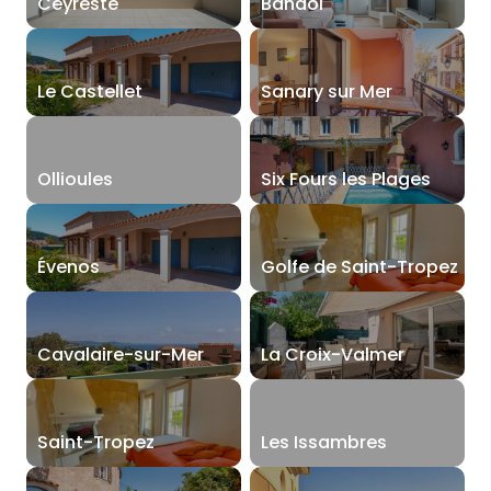
Ceyreste
Bandol
Le Castellet
Sanary sur Mer
Ollioules
Six Fours les Plages
Évenos
Golfe de Saint-Tropez
Cavalaire-sur-Mer
La Croix-Valmer
Saint-Tropez
Les Issambres