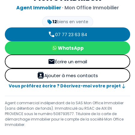
Agent Immobilier
· Mon Office Immobilier
sell
12
biens en vente
phone
07 77 23 63 84
WhatsApp
mail
Écrire un email
contacts
Ajouter à mes contacts
south
Vous préférez écrire ? Décrivez-moi votre projet
Agent commercial indépendant de la SAS Mon Office Immobilier
(sans détention de fonds).
Immatriculé au RSAC de AIX EN
PROVENCE sous le numéro 508793577.
Titulaire de la carte de
démarchage immobilier pour le compte de la société Mon Office
Immobilier.