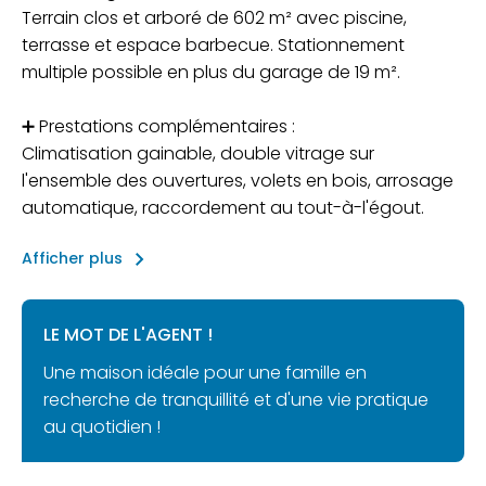
Terrain clos et arboré de 602 m² avec piscine,
terrasse et espace barbecue. Stationnement
multiple possible en plus du garage de 19 m².
➕ Prestations complémentaires :
Climatisation gainable, double vitrage sur
l'ensemble des ouvertures, volets en bois, arrosage
automatique, raccordement au tout-à-l'égout.
keyboard_arrow_right
Afficher plus
LE MOT DE L'AGENT !
Une maison idéale pour une famille en
recherche de tranquillité et d'une vie pratique
au quotidien !