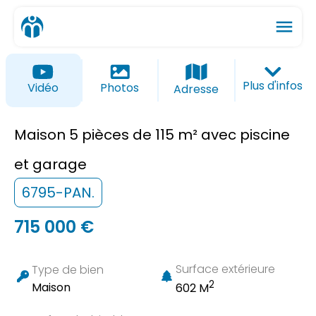
menu
ios_share
favorite_border
Plus d'infos
Vidéo
Photos
Adresse
Maison 5 pièces de 115 m² avec piscine
et garage
6795-PAN.
715 000 €
Surface extérieure
Type de bien
2
Maison
602 M