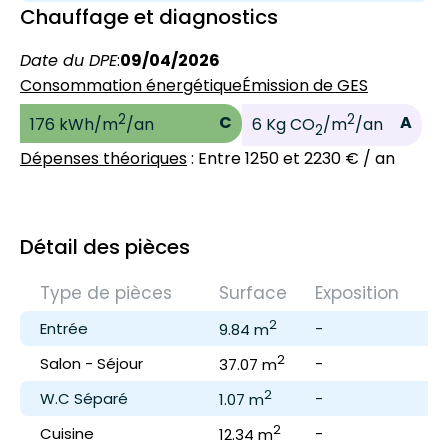
Chauffage et diagnostics
Date du DPE
:
09/04/2026
Consommation énergétique
Émission de GES
2
2
C
A
176 kWh/m
/an
6 Kg CO
/m
/an
2
Dépenses théoriques
: Entre 1250 et 2230 € / an
Détail des pièces
Type de pièces
Surface
Exposition
C
2
Entrée
-
-
9.84 m
2
Salon - Séjour
-
-
37.07 m
2
W.C Séparé
-
-
1.07 m
2
Cuisine
-
-
12.34 m