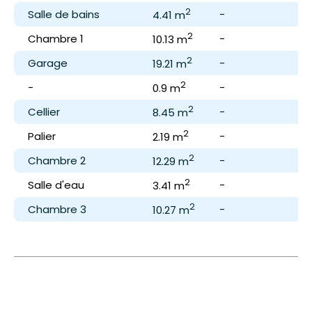
2
Salle de bains
-
-
4.41 m
2
Chambre 1
-
-
10.13 m
2
Garage
-
-
19.21 m
2
-
-
-
0.9 m
2
Cellier
-
-
8.45 m
2
Palier
-
-
2.19 m
2
Chambre 2
-
-
12.29 m
2
Salle d'eau
-
-
3.41 m
2
Chambre 3
-
-
10.27 m