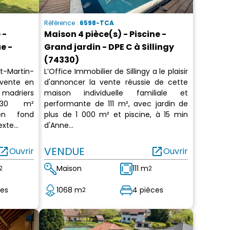
Référence :
6598-TCA
 -
Maison 4 pièce(s) - Piscine -
e -
Grand jardin - DPE C à Sillingy
(74330)
t-Martin-
L’Office Immobilier de Sillingy a le plaisir
 vente en
d'annoncer la vente réussie de cette
madriers
maison individuelle familiale et
 130 m²
performante de 111 m², avec jardin de
en fond
plus de 1 000 m² et piscine, à 15 min
xte...
d'Anne...
en_in_new
VENDUE
open_in_new
Ouvrir
Ouvrir
Maison
111 m
2
2
ces
1068 m
4 pièces
2