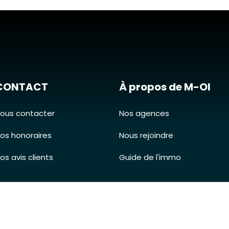
CONTACT
À propos de M-OI
ous contacter
Nos agences
os honoraires
Nous rejoindre
os avis clients
Guide de l'immo
Mentions légales
-
C.G.U
-
Politique de confidentialité
- MON OFFICE IMMOBILIER © 202