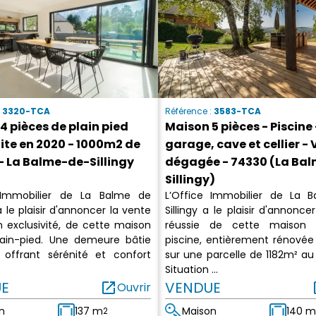
:
3320-TCA
Référence :
3583-TCA
4 pièces de plain pied
Maison 5 pièces - Piscine 
ite en 2020 - 1000m2 de
garage, cave et cellier -
 - La Balme-de-Sillingy
dégagée - 74330 (La Ba
Sillingy)
 Immobilier de La Balme de
L’Office Immobilier de La 
 a le plaisir d'annoncer la vente
Sillingy a le plaisir d'annonce
n exclusivité, de cette maison
réussie de cette maison
ain-pied. Une demeure bâtie
piscine, entièrement rénovée 
offrant sérénité et confort
sur une parcelle de 1182m² au
Situation ...
E
open_in_new
VENDUE
op
Ouvrir
n
137 m
Maison
140 m
2