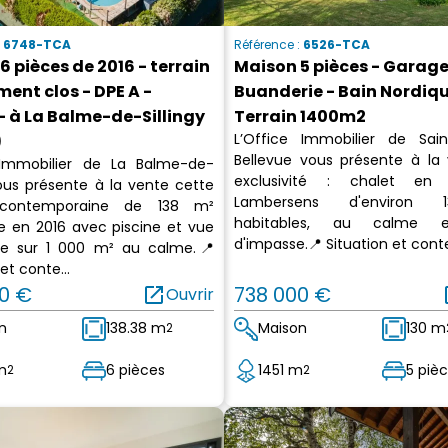
:
6748-TCA
Référence :
6526-TCA
6 pièces de 2016 - terrain
Maison 5 pièces - Garage
ment clos - DPE A -
Buanderie - Bain Nordiqu
 - à La Balme-de-Sillingy
Terrain 1400m2
L’Office Immobilier de Sain
)
Bellevue vous présente à la
 Immobilier de La Balme-de-
exclusivité : chalet en 
vous présente à la vente cette
Lambersens d'environ
contemporaine de 138 m²
habitables, au calme 
te en 2016 avec piscine et vue
d'impasse.📍 Situation et conte
e sur 1 000 m² au calme.📍
et conte...
0 €
open_in_new
738 000 €
op
Ouvrir
n
138.38 m
Maison
130 m
2
m
6 pièces
1451 m
5 piè
2
2