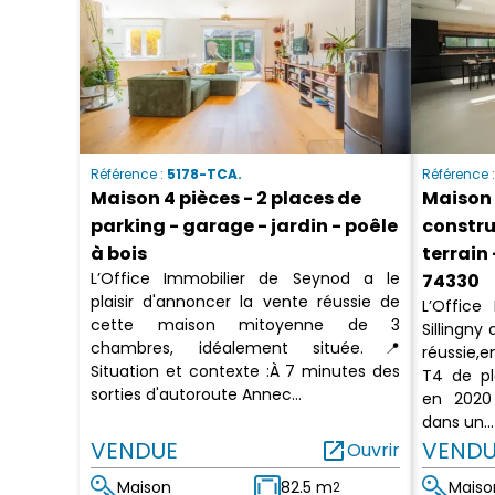
Référence :
5178-TCA.
Référence 
Maison 4 pièces - 2 places de
Maison 
parking - garage - jardin - poêle
constru
à bois
terrain
L’Office Immobilier de Seynod a le
74330
plaisir d'annoncer la vente réussie de
L’Office
cette maison mitoyenne de 3
Sillingny
chambres, idéalement située.📍
réussie,e
Situation et contexte :À 7 minutes des
T4 de pl
sorties d'autoroute Annec...
en 2020 
dans un...
VENDUE
open_in_new
VENDU
Ouvrir
Maison
82.5 m
Maiso
2