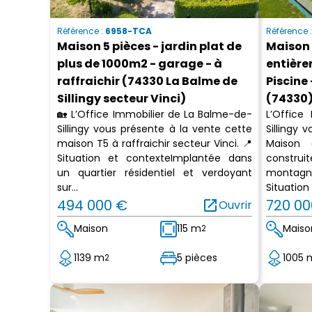
Référence :
6958-TCA
Référence 
Maison 5 pièces - jardin plat de
Maison 
plus de 1000m2 - garage - à
entière
raffraichir (74330 La Balme de
Piscine
Sillingy secteur Vinci)
(74330
🏡 L’Office Immobilier de La Balme-de-
L’Office
Sillingy vous présente à la vente cette
Sillingy 
maison T5 à raffraichir secteur Vinci. 📍
Maison 
Situation et contexteImplantée dans
construi
un quartier résidentiel et verdoyant
montagn
sur...
Situation 
494 000 €
open_in_new
720 00
Ouvrir
Maison
115 m
Maiso
2
1139 m
5 pièces
1005 
2