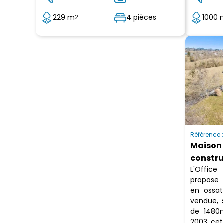
229 m
4 pièces
1000 
2
Référence 
Maison 
constru
L'Office
propose 
en ossat
vendue, 
de 1480m
2003, cet