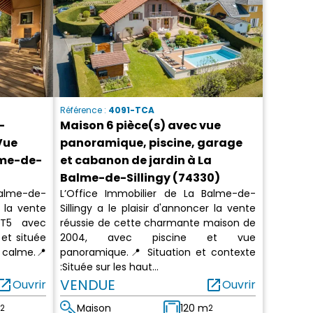
Référence :
4091-TCA
-
Maison 6 pièce(s) avec vue
 Vue
panoramique, piscine, garage
lme-de-
et cabanon de jardin à La
Balme-de-Sillingy (74330)
Balme-de-
L’Office Immobilier de La Balme-de-
r la vente
Sillingy a le plaisir d'annoncer la vente
 T5 avec
réussie de cette charmante maison de
et située
2004, avec piscine et vue
 calme.📍
panoramique.📍 Situation et contexte
:Située sur les haut...
en_in_new
VENDUE
open_in_new
Ouvrir
Ouvrir
Maison
120 m
2
2