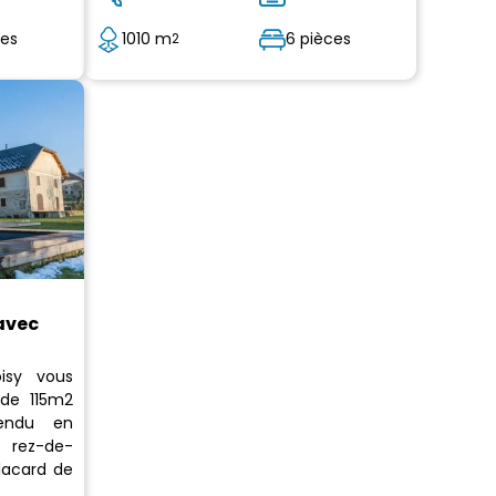
ces
1010 m
6 pièces
2
avec
oisy vous
 de 115m2
vendu en
 rez-de-
lacard de