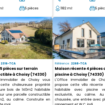
m
5 pièces
1182 m
5 piè
2
2
:
2316-TCA
Référence :
2268-TCA
5 pièces sur terrain
Maison récente 4 pièces 
ctible à Choisy (74330)
piscine à Choisy (74330)
 Immobilier de Choisy vous
L'Office Immobilier de Ch
cette chaleureuse propriété
propose cette villa récente
ure bois de 140m2 habitable
habitable avec piscine 
sur une parcelle constructible
exclusivité, au calme. Au
2, au calme. Construite en
chaussée, une entrée avec p
te mai...
rangement et W.C. indi...