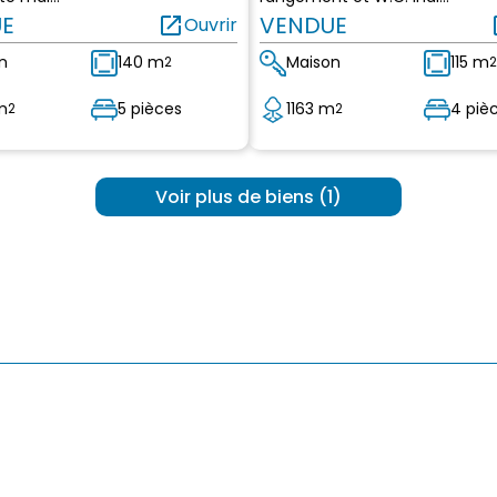
E
open_in_new
VENDUE
op
Ouvrir
n
140 m
Maison
115 m
2
2
m
5 pièces
1163 m
4 piè
2
2
 Voir plus de biens (1) 