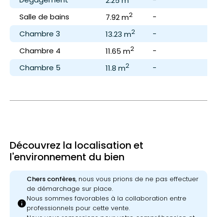
2.25 m
2
Salle de bains
-
S
7.92 m
2
Chambre 3
-
-
13.23 m
2
Chambre 4
-
-
11.65 m
2
Chambre 5
-
-
11.8 m
Découvrez la localisation et
l'environnement du bien
Chers confères
, nous vous prions de ne pas effectuer
de démarchage sur place.
Nous sommes favorables à la collaboration entre
info
professionnels pour cette vente.