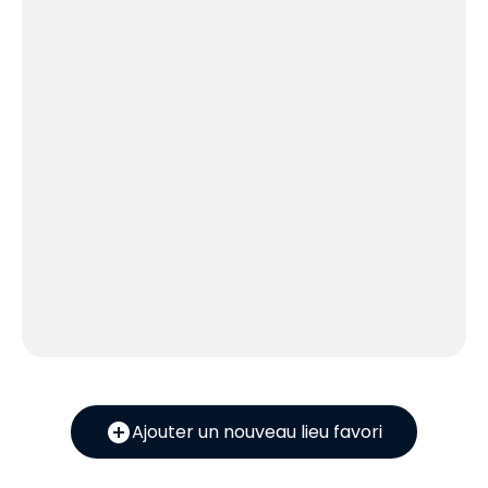
add_circle
Ajouter un nouveau lieu favori