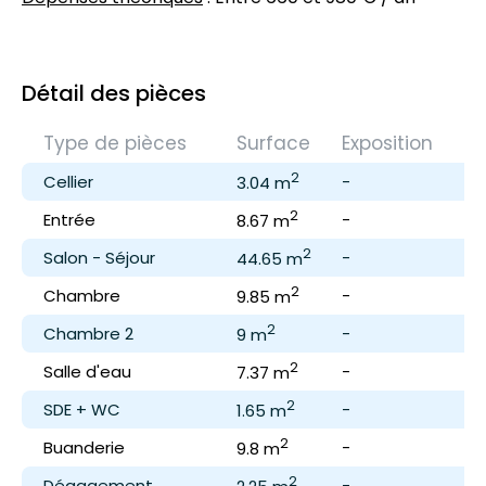
Détail des pièces
Type de pièces
Surface
Exposition
C
2
Cellier
-
-
3.04 m
2
Entrée
-
-
8.67 m
2
Salon - Séjour
-
Cu
44.65 m
2
Chambre
-
-
9.85 m
2
Chambre 2
-
-
9 m
2
Salle d'eau
-
-
7.37 m
2
SDE + WC
-
-
1.65 m
2
Buanderie
-
-
9.8 m
2
Dégagement
-
-