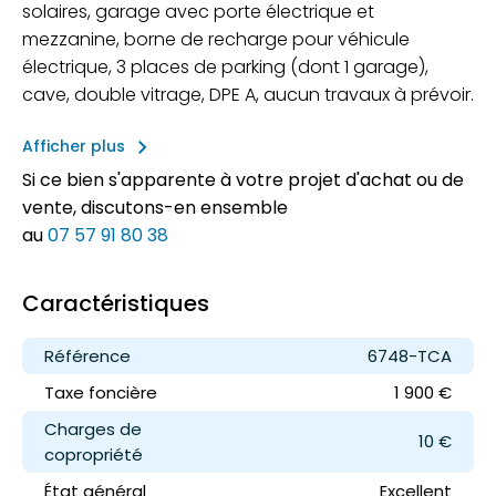
solaires, garage avec porte électrique et
mezzanine, borne de recharge pour véhicule
électrique, 3 places de parking (dont 1 garage),
cave, double vitrage, DPE A, aucun travaux à prévoir.
keyboard_arrow_right
Afficher plus
Si ce bien s'apparente à votre projet d'achat ou de
vente, discutons-en ensemble
au
07 57 91 80 38
Caractéristiques
Référence
6748-TCA
Taxe foncière
1 900 €
Charges de
10 €
copropriété
État général
Excellent