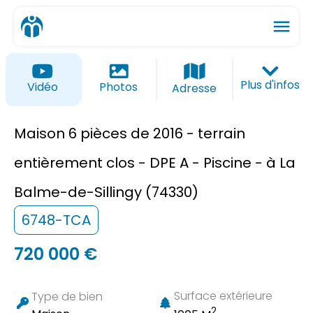
menu
ios_share
favorite_border
Plus d'infos
Vidéo
Photos
Adresse
Maison 6 pièces de 2016 - terrain
entièrement clos - DPE A - Piscine - à La
Balme-de-Sillingy (74330)
6748-TCA
720 000 €
Surface extérieure
Type de bien
2