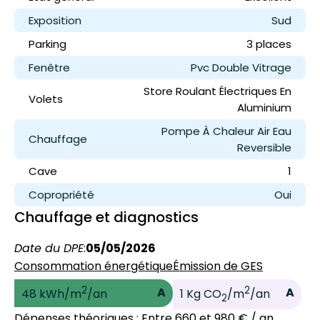
Exposition
Sud
Parking
3 place
s
Fenêtre
Pvc Double Vitrage
Store Roulant Électriques En
Volets
Aluminium
Pompe À Chaleur Air Eau
Chauffage
Reversible
Cave
1
Copropriété
Oui
Chauffage et diagnostics
Date du DPE
:
05/05/2026
Consommation énergétique
Émission de GES
2
2
A
A
48 kWh/m
/an
1 Kg CO
/m
/an
2
Dépenses théoriques
: Entre 660 et 980 € / an