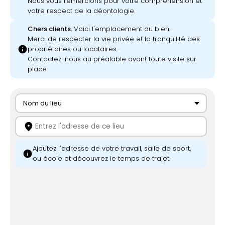
Nous vous remercions pour votre compréhension et
votre respect de la déontologie.
Chers clients
, Voici l'emplacement du bien.
Merci de respecter la vie privée et la tranquilité des
info
propriétaires ou locataires.
Contactez-nous au préalable avant toute visite sur
place.
Nom du lieu
location_on
Ajoutez l'adresse de votre travail, salle de sport,
info
ou école et découvrez le temps de trajet.