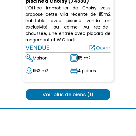
piscine à Choisy (74330)
L'Office Immobilier de Choisy vous
propose cette villa récente de 115m2
habitable avec piscine vendu en
exclusivité, au calme. Au rez-de-
chaussée, une entrée avec placard de
rangement et W.C. indi...
VENDUE
open_in_new
Ouvrir
Maison
115 m
2
1163 m
4 pièces
2
 Voir plus de biens (1) 