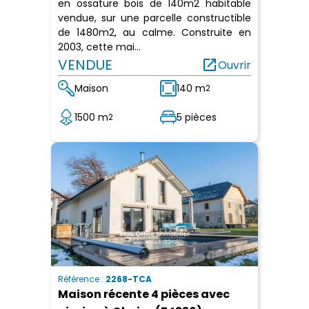
en ossature bois de 140m2 habitable
vendue, sur une parcelle constructible
de 1480m2, au calme. Construite en
2003, cette mai...
VENDUE
open_in_new
Ouvrir
Maison
140 m
2
1500 m
5 pièces
2
Référence :
2268-TCA
Maison récente 4 pièces avec