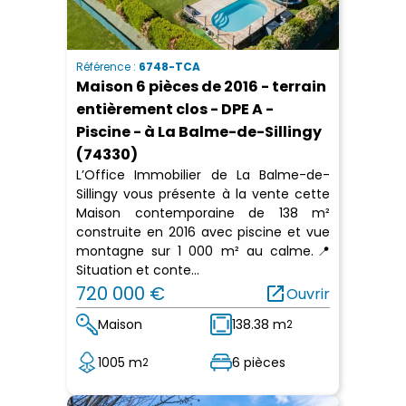
Référence :
6748-TCA
Maison 6 pièces de 2016 - terrain
entièrement clos - DPE A -
Piscine - à La Balme-de-Sillingy
(74330)
L’Office Immobilier de La Balme-de-
Sillingy vous présente à la vente cette
Maison contemporaine de 138 m²
construite en 2016 avec piscine et vue
montagne sur 1 000 m² au calme.📍
Situation et conte...
720 000 €
open_in_new
Ouvrir
Maison
138.38 m
2
1005 m
6 pièces
2