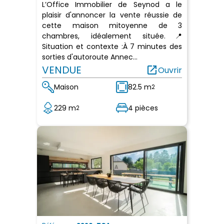
L’Office Immobilier de Seynod a le
plaisir d'annoncer la vente réussie de
cette maison mitoyenne de 3
chambres, idéalement située.📍
Situation et contexte :À 7 minutes des
sorties d'autoroute Annec...
VENDUE
open_in_new
Ouvrir
Maison
82.5 m
2
229 m
4 pièces
2