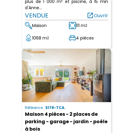
plus de 1 000 m² et piscine, à 15 min
d'Anne...
VENDUE
open_in_new
Ouvrir
Maison
111 m
2
1068 m
4 pièces
2
Référence :
5178-TCA.
Maison 4 pièces - 2 places de
parking - garage - jardin - poêle
à bois