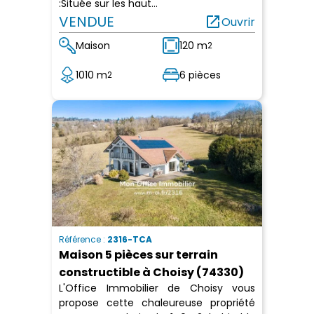
:Située sur les haut...
VENDUE
open_in_new
Ouvrir
Maison
120 m
2
1010 m
6 pièces
2
Référence :
2316-TCA
Maison 5 pièces sur terrain
constructible à Choisy (74330)
L'Office Immobilier de Choisy vous
propose cette chaleureuse propriété