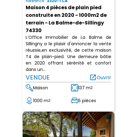
Référence :
3320-TCA
Maison 4 pièces de plain pied
construite en 2020 - 1000m2 de
terrain - La Balme-de-Sillingy
74330
L’Office Immobilier de La Balme de
Sillingny a le plaisir d'annoncer la vente
réussie,en exclusivité, de cette maison
T4 de plain-pied. Une demeure bâtie
en 2020 offrant sérénité et confort
dans un...
VENDUE
open_in_new
Ouvrir
Maison
137 m
2
1000 m
5 pièces
2