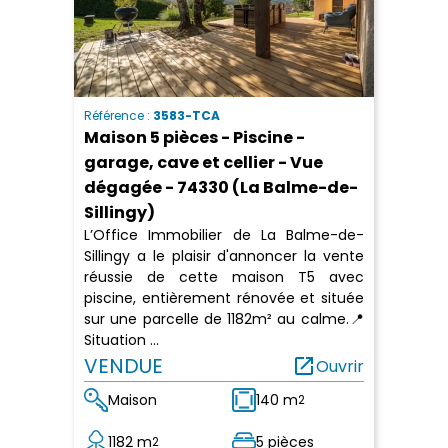
Référence :
3583-TCA
Maison 5 pièces - Piscine -
garage, cave et cellier - Vue
dégagée - 74330 (La Balme-de-
Sillingy)
L’Office Immobilier de La Balme-de-
Sillingy a le plaisir d'annoncer la vente
réussie de cette maison T5 avec
piscine, entièrement rénovée et située
sur une parcelle de 1182m² au calme.📍
Situation ...
VENDUE
open_in_new
Ouvrir
Maison
140 m
2
1182 m
5 pièces
2