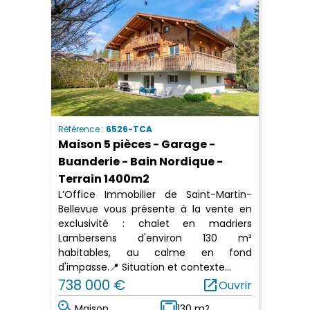
Référence :
6526-TCA
Maison 5 pièces - Garage -
Buanderie - Bain Nordique -
Terrain 1400m2
L’Office Immobilier de Saint-Martin-
Bellevue vous présente à la vente en
exclusivité : chalet en madriers
Lambersens d'environ 130 m²
habitables, au calme en fond
d'impasse.📍 Situation et contexte...
738 000 €
open_in_new
Ouvrir
Maison
130 m
2