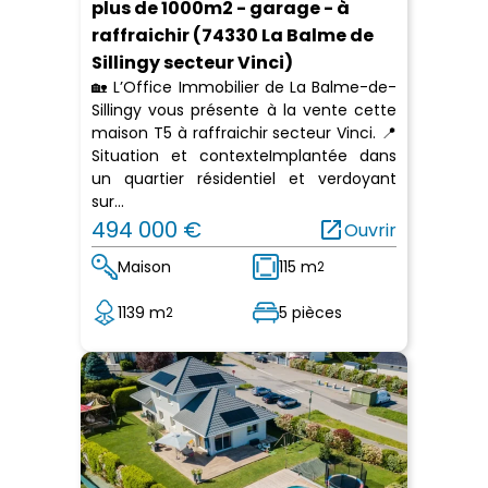
plus de 1000m2 - garage - à
raffraichir (74330 La Balme de
Sillingy secteur Vinci)
🏡 L’Office Immobilier de La Balme-de-
Sillingy vous présente à la vente cette
maison T5 à raffraichir secteur Vinci. 📍
Situation et contexteImplantée dans
un quartier résidentiel et verdoyant
sur...
494 000 €
open_in_new
Ouvrir
Maison
115 m
2
1139 m
5 pièces
2