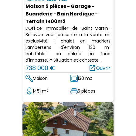
Maison 5 pièces - Garage -
Buanderie - Bain Nordique -
Terrain 1400m2
L’Office Immobilier de Saint-Martin-
Bellevue vous présente à la vente en
exclusivité : chalet en madriers
Lambersens d'environ 130 m²
habitables, au calme en fond
d'impasse.📍 Situation et contexte...
738 000 €
open_in_new
Ouvrir
Maison
130 m
2
1451 m
5 pièces
2