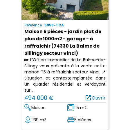
Référence :
6958-TCA
Maison 5 pièces - jardin plat de
plus de 1000m2 - garage - à
raffraichir (74330 La Balme de
Sillingy secteur Vinci)
🏡 L’Office Immobilier de La Balme-de-
Sillingy vous présente à la vente cette
maison T5 à raffraichir secteur Vinci. 📍
Situation et contexteImplantée dans
un quartier résidentiel et verdoyant
sur...
494 000 €
open_in_new
Ouvrir
Maison
115 m
2
1139 m
5 pièces
2