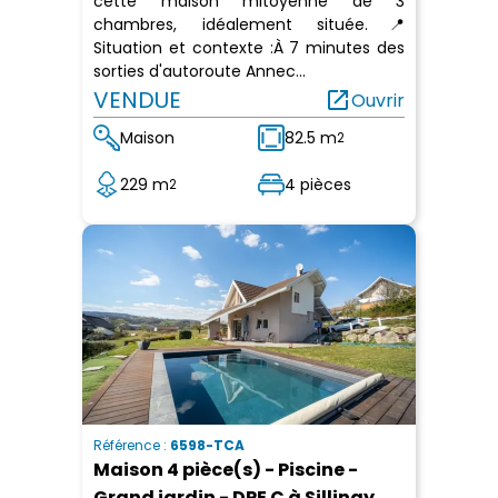
cette maison mitoyenne de 3
chambres, idéalement située.📍
Situation et contexte :À 7 minutes des
sorties d'autoroute Annec...
VENDUE
open_in_new
Ouvrir
Maison
82.5 m
2
229 m
4 pièces
2
Référence :
6598-TCA
Maison 4 pièce(s) - Piscine -
Grand jardin - DPE C à Sillingy