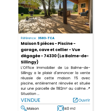
Référence :
3583-TCA
Maison 5 pièces - Piscine -
garage, cave et cellier - Vue
dégagée - 74330 (La Balme-de-
Sillingy)
L’Office Immobilier de La Balme-de-
Sillingy a le plaisir d'annoncer la vente
réussie de cette maison T5 avec
piscine, entièrement rénovée et située
sur une parcelle de 1182m² au calme.📍
Situation ...
VENDUE
open_in_new
Ouvrir
Maison
140 m
2