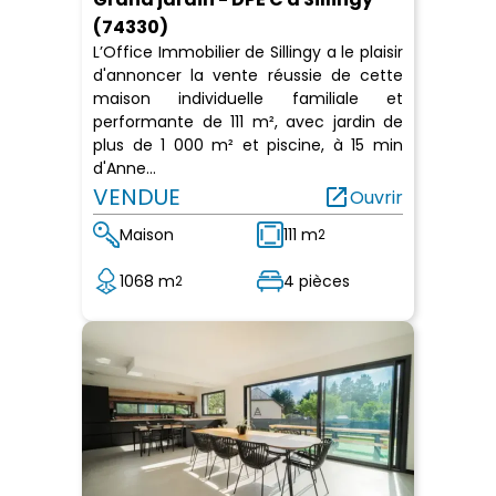
(74330)
L’Office Immobilier de Sillingy a le plaisir
d'annoncer la vente réussie de cette
maison individuelle familiale et
performante de 111 m², avec jardin de
plus de 1 000 m² et piscine, à 15 min
d'Anne...
VENDUE
open_in_new
Ouvrir
Maison
111 m
2
1068 m
4 pièces
2