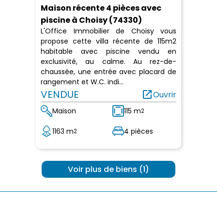
Maison récente 4 pièces avec
piscine à Choisy (74330)
L'Office Immobilier de Choisy vous
propose cette villa récente de 115m2
habitable avec piscine vendu en
exclusivité, au calme. Au rez-de-
chaussée, une entrée avec placard de
rangement et W.C. indi...
VENDUE
open_in_new
Ouvrir
Maison
115 m
2
1163 m
4 pièces
2
 Voir plus de biens (1) 