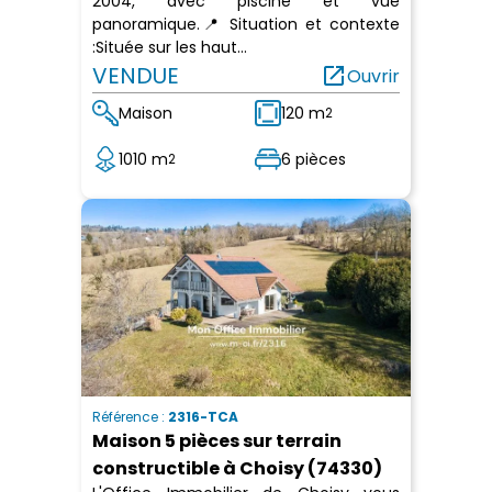
2004, avec piscine et vue
panoramique.📍 Situation et contexte
:Située sur les haut...
VENDUE
open_in_new
Ouvrir
Maison
120 m
2
1010 m
6 pièces
2
Référence :
2316-TCA
Maison 5 pièces sur terrain
constructible à Choisy (74330)