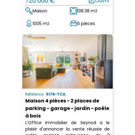
720 000 €
open_in_new
Ouvrir
Maison
138.38 m
2
1005 m
6 pièces
2
Référence :
5178-TCA.
Maison 4 pièces - 2 places de
parking - garage - jardin - poêle
à bois
L’Office Immobilier de Seynod a le
plaisir d'annoncer la vente réussie de