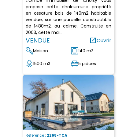
L'Office Immobilier de Choisy vous
propose cette chaleureuse propriété
en ossature bois de 140m2 habitable
vendue, sur une parcelle constructible
de 1480m2, au calme. Construite en
2003, cette mai...
VENDUE
open_in_new
Ouvrir
Maison
140 m
2
1500 m
5 pièces
2
Référence :
2268-TCA