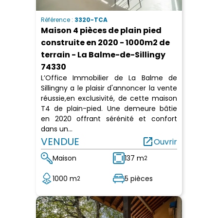
Référence :
3320-TCA
Maison 4 pièces de plain pied
construite en 2020 - 1000m2 de
terrain - La Balme-de-Sillingy
74330
L’Office Immobilier de La Balme de
Sillingny a le plaisir d'annoncer la vente
réussie,en exclusivité, de cette maison
T4 de plain-pied. Une demeure bâtie
en 2020 offrant sérénité et confort
dans un...
VENDUE
open_in_new
Ouvrir
Maison
137 m
2
1000 m
5 pièces
2