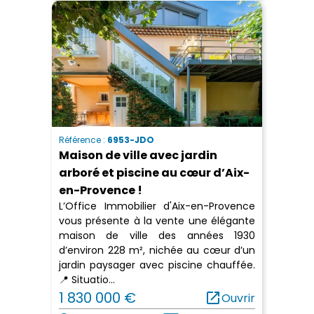
Référence :
6953-JDO
Maison de ville avec jardin
arboré et piscine au cœur d’Aix-
en-Provence !
L’Office Immobilier d'Aix-en-Provence
vous présente à la vente une élégante
maison de ville des années 1930
d’environ 228 m², nichée au cœur d’un
jardin paysager avec piscine chauffée.
📍 Situatio...
1 830 000 €
open_in_new
Ouvrir