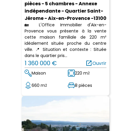
pièces - 5 chambres - Annexe
indépendante - Quartier Saint-
Jérome - Aix-en-Provence -13100
🏡 L'Office Immobilier d'Aix-en-
Provence vous présente à la vente
cette maison familiale de 220 m²
idéalement située proche du centre
ville. 📍 Situation et contexte : Située
dans le quartier pris...
1 360 000 €
open_in_new
Ouvrir
Maison
220 m
2
660 m
8 pièces
2