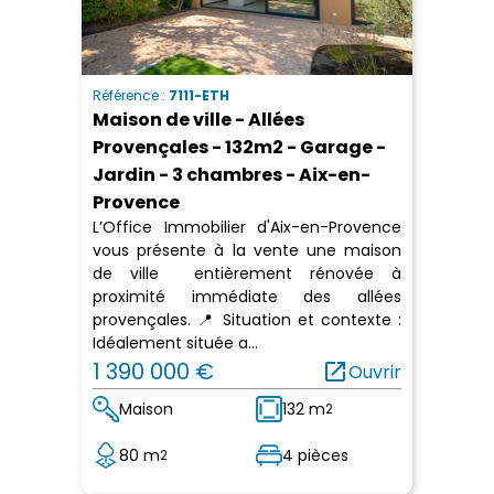
Référence :
7111-ETH
Maison de ville - Allées
Provençales - 132m2 - Garage -
Jardin - 3 chambres - Aix-en-
Provence
L’Office Immobilier d'Aix-en-Provence
vous présente à la vente une maison
de ville entièrement rénovée à
proximité immédiate des allées
provençales. 📍 Situation et contexte :
Idéalement située a...
1 390 000 €
open_in_new
Ouvrir
Maison
132 m
2
80 m
4 pièces
2