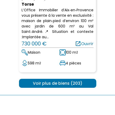
Torse
L’Office Immobilier d’Aix‑en‑Provence
vous présente à la vente en exclusivité :
maison de plain‑pied d’environ 100 m²
avec jardin de 600 m² au Val
Saint‑André.📍 Situation et contexte
:Implantée au...
730 000 €
open_in_new
Ouvrir
Maison
100 m
2
598 m
4 pièces
2
 Voir plus de biens (203) 