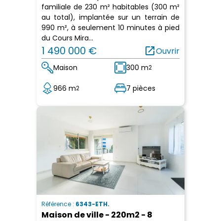
familiale de 230 m² habitables (300 m²
au total), implantée sur un terrain de
990 m², à seulement 10 minutes à pied
du Cours Mira...
1 490 000 €
open_in_new
Ouvrir
Maison
300 m
2
966 m
7 pièces
2
Référence :
6343-ETH.
Maison de ville - 220m2 - 8