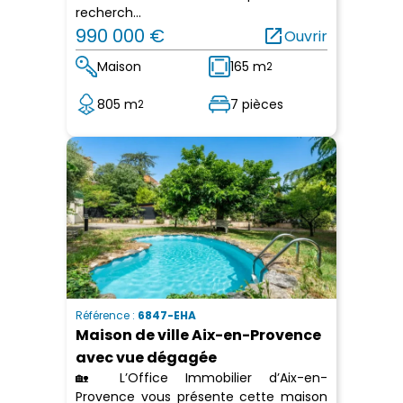
recherch...
990 000 €
open_in_new
Ouvrir
Maison
165 m
2
805 m
7 pièces
2
Référence :
6847-EHA
Maison de ville Aix-en-Provence
avec vue dégagée
🏡 L’Office Immobilier d’Aix-en-
Provence vous présente cette maison