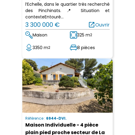
l’Echelle, dans le quartier très recherché
des Pinchinats. 📍 Situation et
contexteEntouré...
3 300 000 €
open_in_new
Ouvrir
Maison
325 m
2
3350 m
8 pièces
2
Référence :
6944-DVI.
Maison Individuelle - 4 pièce
plain pied proche secteur de La