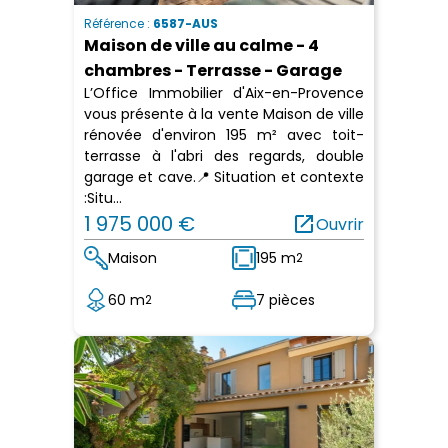
Référence :
6587-AUS
Maison de ville au calme - 4
chambres - Terrasse - Garage
L’Office Immobilier d'Aix-en-Provence
vous présente à la vente Maison de ville
rénovée d'environ 195 m² avec toit-
terrasse à l'abri des regards, double
garage et cave.📍 Situation et contexte
:Situ...
1 975 000 €
open_in_new
Ouvrir
Maison
195 m
2
60 m
7 pièces
2