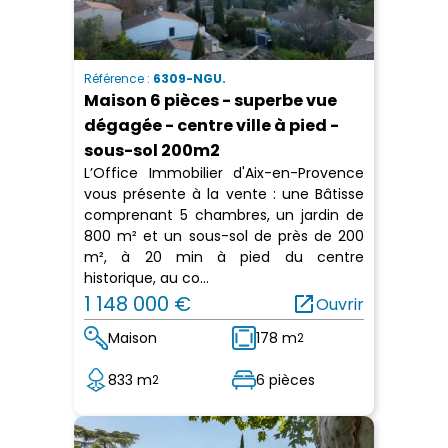
Référence :
6309-NGU.
Maison 6 pièces - superbe vue
dégagée - centre ville à pied -
sous-sol 200m2
L’Office Immobilier d'Aix-en-Provence
vous présente à la vente : une Bâtisse
comprenant 5 chambres, un jardin de
800 m² et un sous-sol de près de 200
m², à 20 min à pied du centre
historique, au co...
1 148 000 €
open_in_new
Ouvrir
Maison
178 m
2
833 m
6 pièces
2