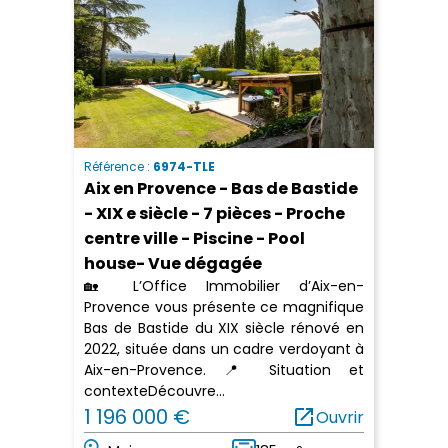
Référence :
6974-TLE
Aix en Provence - Bas de Bastide
- XIX e siècle - 7 pièces - Proche
centre ville - Piscine - Pool
house- Vue dégagée
🏡 L’Office Immobilier d’Aix-en-
Provence vous présente ce magnifique
Bas de Bastide du XIX siècle rénové en
2022, située dans un cadre verdoyant à
Aix-en-Provence. 📍 Situation et
contexteDécouvre...
1 196 000 €
open_in_new
Ouvrir