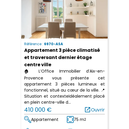
Référence :
6970-ASA
Appartement 3 pièce climatisé
et traversant dernier étage
centre ville
🏠 L’Office Immobilier d’Aix-en-
Provence vous présente cet
appartement 3 pièces lumineux et
fonctionnel, situé au cœur de la ville. 📍
Situation et contexteIdéalement placé
en plein centre-ville d...
410 000 €
open_in_new
Ouvrir
Appartement
75 m
2