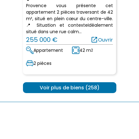
Provence vous présente cet
appartement 2 pièces traversant de 42
m², situé en plein cœur du centre-ville.
📍 Situation et contexteIdéalement
situé dans une rue calm...
255 000 €
open_in_new
Ouvrir
Appartement
42 m
2
2 pièces
 Voir plus de biens (258) 