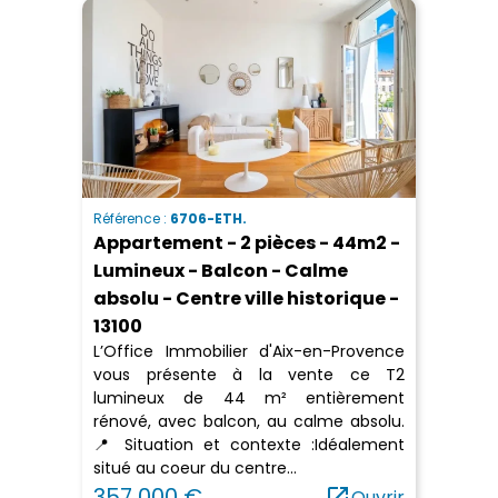
Référence :
6706-ETH.
Appartement - 2 pièces - 44m2 -
Lumineux - Balcon - Calme
absolu - Centre ville historique -
13100
L’Office Immobilier d'Aix-en-Provence
vous présente à la vente ce T2
lumineux de 44 m² entièrement
rénové, avec balcon, au calme absolu.
📍 Situation et contexte :Idéalement
situé au coeur du centre...
357 000 €
open_in_new
Ouvrir