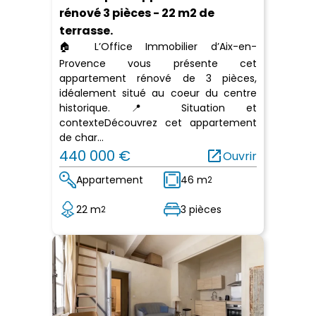
rénové 3 pièces - 22 m2 de
terrasse.
🏠 L’Office Immobilier d’Aix-en-
Provence vous présente cet
appartement rénové de 3 pièces,
idéalement situé au coeur du centre
historique. 📍 Situation et
contexteDécouvrez cet appartement
de char...
440 000 €
open_in_new
Ouvrir
Appartement
46 m
2
22 m
3 pièces
2