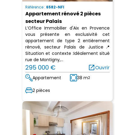
Référence :
6582-NFI
Appartement rénové 2 pièces
secteur Palais
L’Office Immobilier d'Aix en Provence
vous présente en exclusivité cet
appartement de type 2 entièrement
rénové, secteur Palais de Justice📍
Situation et contexte :Idéalement situé
rue de Montigny,...
295 000 €
open_in_new
Ouvrir
Appartement
38 m
2
2 pièces