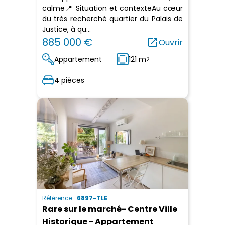
calme📍 Situation et contexteAu cœur
du très recherché quartier du Palais de
Justice, à qu...
885 000 €
open_in_new
Ouvrir
Appartement
121 m
2
4 pièces
Référence :
6897-TLE
Rare sur le marché- Centre Ville
Historique - Appartement