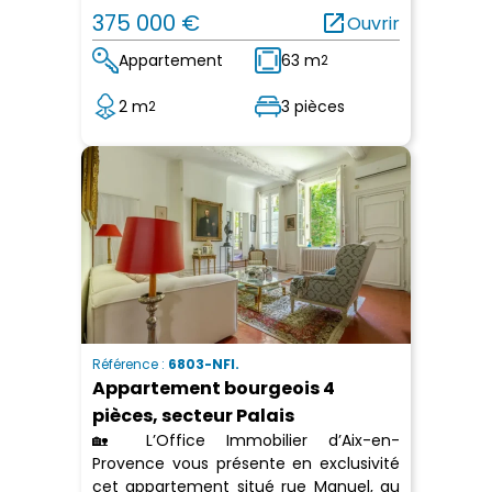
375 000 €
open_in_new
Ouvrir
Appartement
63 m
2
2 m
3 pièces
2
Référence :
6803-NFI.
Appartement bourgeois 4
pièces, secteur Palais
🏡 L’Office Immobilier d’Aix-en-
Provence vous présente en exclusivité
cet appartement situé rue Manuel, au