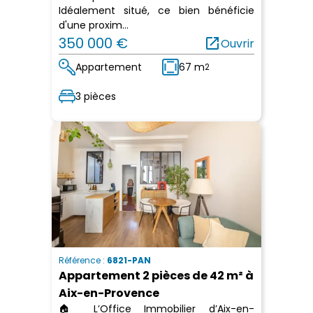
Idéalement situé, ce bien bénéficie
d'une proxim...
350 000 €
open_in_new
Ouvrir
Appartement
67 m
2
3 pièces
Référence :
6821-PAN
Appartement 2 pièces de 42 m² à
Aix-en-Provence
🏠 L’Office Immobilier d’Aix-en-