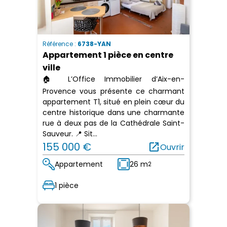
Référence :
6738-YAN
Appartement 1 pièce en centre
ville
🏠 L’Office Immobilier d’Aix-en-
Provence vous présente ce charmant
appartement T1, situé en plein cœur du
centre historique dans une charmante
rue à deux pas de la Cathédrale Saint-
Sauveur. 📍 Sit...
155 000 €
open_in_new
Ouvrir
Appartement
26 m
2
1 pièce