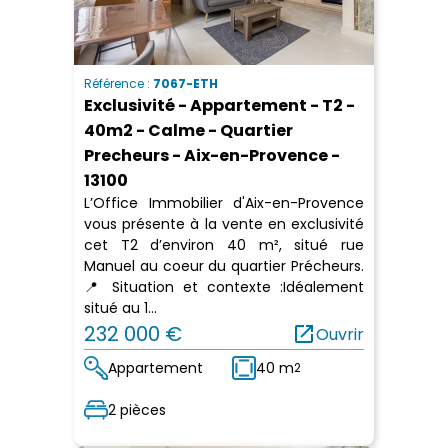
Référence :
7067-ETH
Exclusivité - Appartement - T2 -
40m2 - Calme - Quartier
Precheurs - Aix-en-Provence -
13100
L’Office Immobilier d'Aix-en-Provence
vous présente à la vente en exclusivité
cet T2 d’environ 40 m², situé rue
Manuel au coeur du quartier Précheurs.
📍 Situation et contexte :Idéalement
situé au 1...
232 000 €
open_in_new
Ouvrir
Appartement
40 m
2
2 pièces