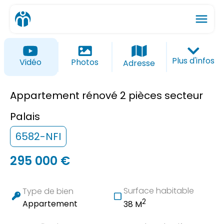
menu
ios_share
favorite_border
Plus d'infos
Vidéo
Photos
Adresse
Appartement rénové 2 pièces secteur
Palais
6582-NFI
295 000 €
Surface habitable
Type de bien
2
Appartement
38 M