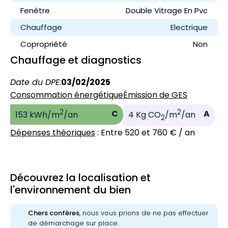
Fenêtre
Double Vitrage En Pvc
Chauffage
Electrique
Copropriété
Non
Chauffage et diagnostics
Date du DPE
:
03/02/2025
Consommation énergétique
Émission de GES
2
2
C
A
153 kWh/m
/an
4 Kg CO
/m
/an
2
Dépenses théoriques
: Entre 520 et 760 € / an
Découvrez la localisation et
l'environnement du bien
Chers confères
, nous vous prions de ne pas effectuer
de démarchage sur place.