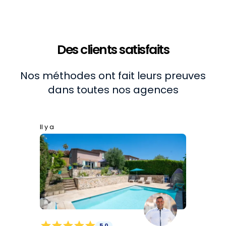
Des clients satisfaits
Nos méthodes ont fait leurs preuves
dans toutes nos agences
Il y a
star
star
star
star
star
5,0