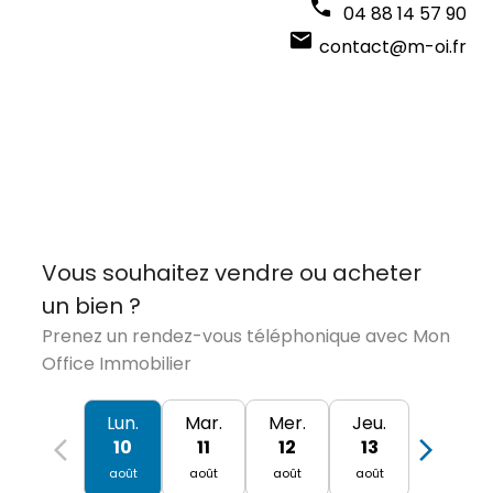
phone
04 88 14 57 90
mail
contact@m-oi.fr
Vous souhaitez vendre ou acheter
un bien ?
Prenez un rendez-vous téléphonique avec Mon
Office Immobilier
Lun.
Mar.
Mer.
Jeu.
arrow_back_ios
arrow_forward_ios
10
11
12
13
août
août
août
août