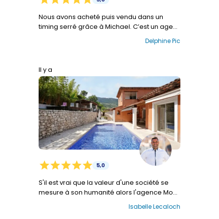
Nous avons acheté puis vendu dans un
timing serré grâce à Michael. C’est un agent
immobilier à l’écoute, disponible et efficace,
Delphine Pic
nous le recommandons vivement :-) et
surtout nous le remercions ! Delphine et
Gérald
Il y a
star
star
star
star
star
5,0
S'il est vrai que la valeur d'une société se
mesure à son humanité alors l'agence Mon
office immobilier a une valeur inestimable à
Isabelle Lecaloch
mes yeux. C'est assurément par son