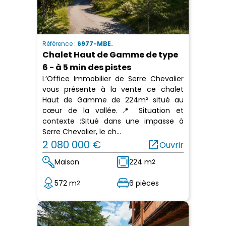
Référence :
6977-MBE.
Chalet Haut de Gamme de type
6 - à 5 min des pistes
L’Office Immobilier de Serre Chevalier
vous présente à la vente ce chalet
Haut de Gamme de 224m² situé au
cœur de la vallée.📍 Situation et
contexte :Situé dans une impasse à
Serre Chevalier, le ch...
2 080 000 €
open_in_new
Ouvrir
Maison
224 m
2
572 m
6 pièces
2