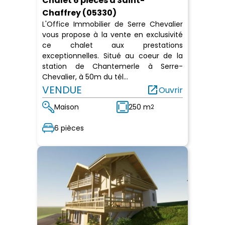
Chalet 6 pièces à Saint-
Chaffrey (05330)
L'Office Immobilier de Serre Chevalier
vous propose à la vente en exclusivité
ce chalet aux prestations
exceptionnelles. Situé au coeur de la
station de Chantemerle à Serre-
Chevalier, à 50m du tél...
VENDUE
open_in_new
Ouvrir
Maison
250 m
2
6 pièces