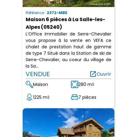
Référence :
2372-MBE
Maison 6 pièces à La Salle-les-
Alpes (05240)
L’Office Immobilier de Serre-Chevalier
vous propose à la vente en VEFA ce
chalet de prestation haut de gamme
de type 7 Situé dans la Station de ski de
Serre-Chevalier, au coeur du village de
la Sa...
VENDUE
open_in_new
Ouvrir
Maison
280 m
2
1225 m
7 pièces
2