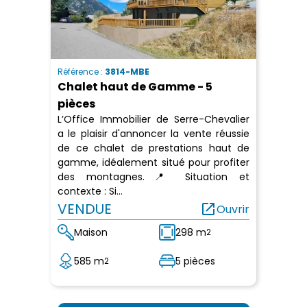
Référence :
3814-MBE
Chalet haut de Gamme - 5
pièces
L’Office Immobilier de Serre-Chevalier
a le plaisir d'annoncer la vente réussie
de ce chalet de prestations haut de
gamme, idéalement situé pour profiter
des montagnes.📍 Situation et
contexte : Si...
VENDUE
open_in_new
Ouvrir
Maison
298 m
2
585 m
5 pièces
2