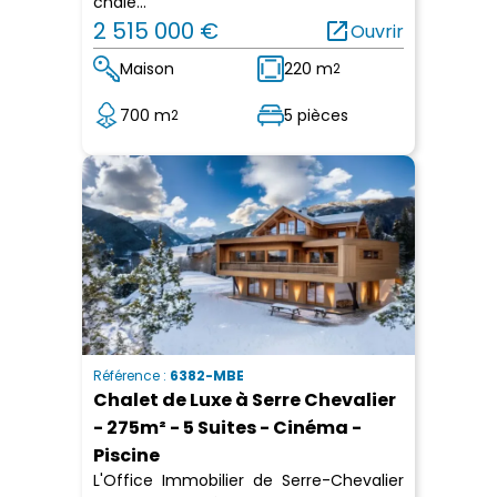
chale...
2 515 000 €
open_in_new
Ouvrir
Maison
220 m
2
700 m
5 pièces
2
Référence :
6382-MBE
Chalet de Luxe à Serre Chevalier
- 275m² - 5 Suites - Cinéma -
Piscine
L'Office Immobilier de Serre-Chevalier