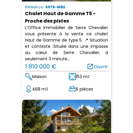
Référence :
6976-MBE
Chalet Haut de Gamme T5 -
Proche des pistes
L’Office Immobilier de Serre Chevalier
vous présente à la vente ce chalet
Haut de Gamme de type 5. 📍 Situation
et contexte :Située dans une impasse
au cœur de Serre Chevalier, à
seulement 3 minute...
1 810 000 €
open_in_new
Ouvrir
Maison
153 m
2
468 m
5 pièces
2