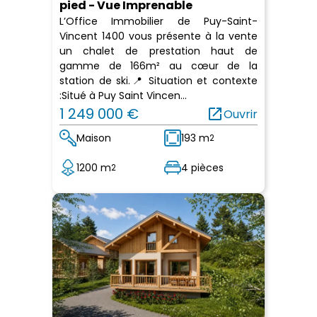
pied - Vue Imprenable
L’Office Immobilier de Puy-Saint-
Vincent 1400 vous présente à la vente
un chalet de prestation haut de
gamme de 166m² au cœur de la
station de ski.📍 Situation et contexte
:Situé à Puy Saint Vincen...
1 249 000 €
open_in_new
Ouvrir
Maison
193 m
2
1200 m
4 pièces
2