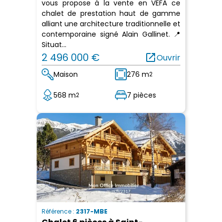
vous propose à la vente en VEFA ce
chalet de prestation haut de gamme
alliant une architecture traditionnelle et
contemporaine signé Alain Gallinet. 📍
Situat...
2 496 000 €
open_in_new
Ouvrir
Maison
276 m
2
568 m
7 pièces
2
Référence :
2317-MBE