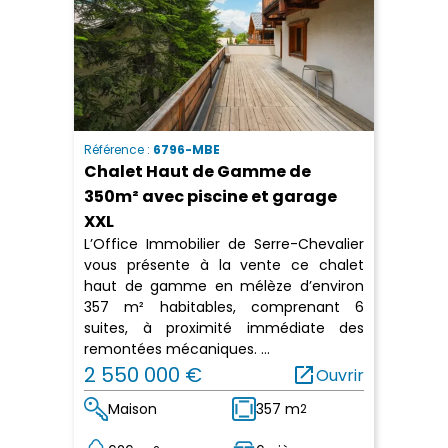
Référence :
6796-MBE
Chalet Haut de Gamme de
350m² avec piscine et garage
XXL
L’Office Immobilier de Serre-Chevalier
vous présente à la vente ce chalet
haut de gamme en mélèze d’environ
357 m² habitables, comprenant 6
suites, à proximité immédiate des
remontées mécaniques. ...
2 550 000 €
open_in_new
Ouvrir
Maison
357 m
2