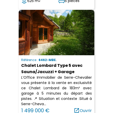
626 m
6 pièces
2
Référence :
6462-MBE.
Chalet Lombard Type 5 avec
Sauna/Jacuzzi + Garage
L’Office Immobilier de Serre-Chevalier
vous présente à la vente en exclusivité
ce Chalet Lombard de 183m² avec
garage à 5 minutes du départ des
pistes. 📍 Situation et contexte :Situé à
Serre-Cheva...
1 499 000 €
open_in_new
Ouvrir