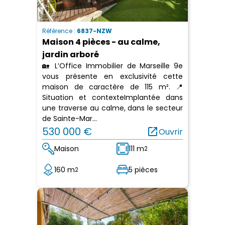
Référence :
6837-NZW
Maison 4 pièces - au calme,
jardin arboré
🏡 L’Office Immobilier de Marseille 9e
vous présente en exclusivité cette
maison de caractère de 115 m². 📍
Situation et contexteImplantée dans
une traverse au calme, dans le secteur
de Sainte-Mar...
530 000 €
open_in_new
Ouvrir
Maison
111 m
2
160 m
5 pièces
2