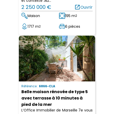
et contexte :Au...
2 250 000 €
open_in_new
Ouvrir
Maison
195 m
2
1717 m
6 pièces
2
Référence :
6866-CLA
Belle maison rénovée de type 5
avec terrasse à 10 minutes à
pied de la mer
L’Office Immobilier de Marseille 7e vous