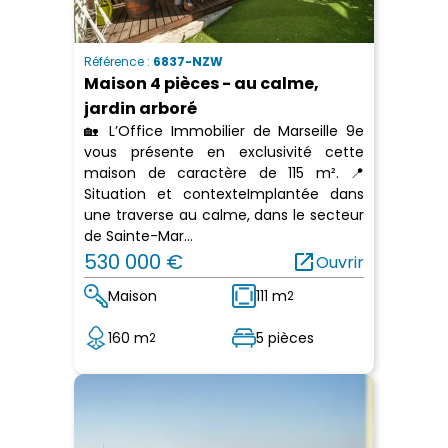
Référence :
6837-NZW
Maison 4 pièces - au calme,
jardin arboré
🏡 L’Office Immobilier de Marseille 9e
vous présente en exclusivité cette
maison de caractère de 115 m². 📍
Situation et contexteImplantée dans
une traverse au calme, dans le secteur
de Sainte-Mar...
530 000 €
open_in_new
Ouvrir
Maison
111 m
2
160 m
5 pièces
2