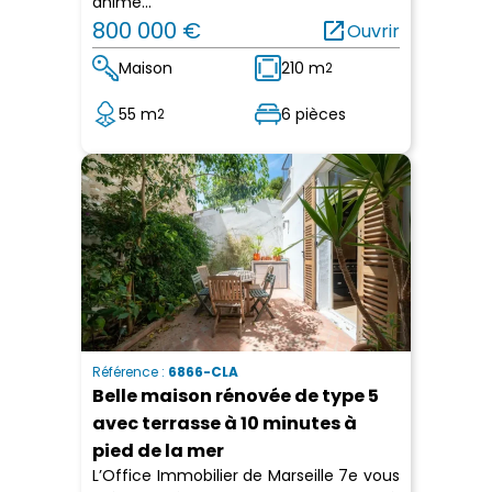
animé...
800 000 €
open_in_new
Ouvrir
Maison
210 m
2
55 m
6 pièces
2
Référence :
6866-CLA
Belle maison rénovée de type 5
avec terrasse à 10 minutes à
pied de la mer
L’Office Immobilier de Marseille 7e vous