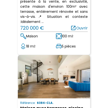
présente à la vente, en exclusivité,
cette maison d'environ 100m² avec
terrasse, entièrement rénovée et sans
vis-à-vis.📍 Situation et contexte
:Idéalement ...
720 000 €
open_in_new
Ouvrir
Maison
100 m
2
18 m
5 pièces
2
Référence :
6384-CLA.