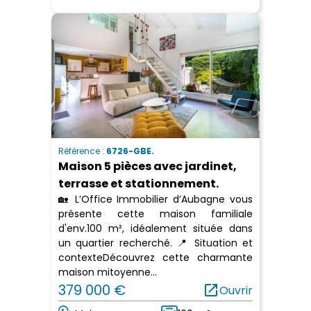
Référence :
6726-GBE.
Maison 5 pièces avec jardinet,
terrasse et stationnement.
🏡 L’Office Immobilier d’Aubagne vous
présente cette maison familiale
d'env.100 m², idéalement située dans
un quartier recherché. 📍 Situation et
contexteDécouvrez cette charmante
maison mitoyenne...
379 000 €
open_in_new
Ouvrir