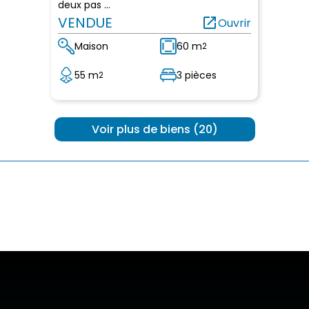
deux pas ...
VENDUE
open_in_new
Ouvrir
Maison
60 m
2
55 m
3 pièces
2
 Voir plus de biens (20) 