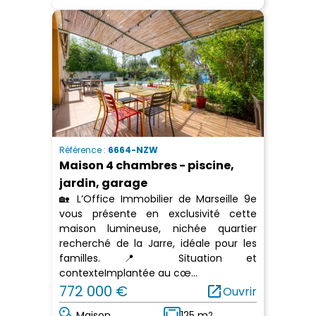
Référence :
6664-NZW
Maison 4 chambres - piscine,
jardin, garage
🏡 L’Office Immobilier de Marseille 9e
vous présente en exclusivité cette
maison lumineuse, nichée quartier
recherché de la Jarre, idéale pour les
familles. 📍 Situation et
contexteImplantée au cœ...
772 000 €
open_in_new
Ouvrir
Maison
125 m
2