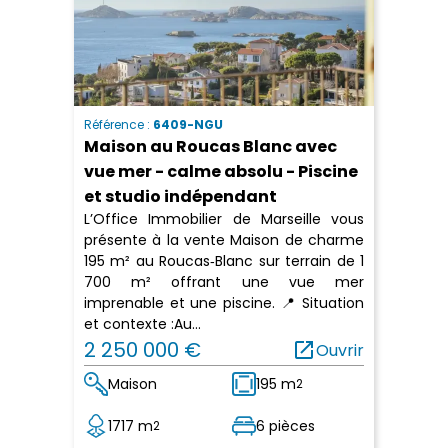
Référence :
6409-NGU
Maison au Roucas Blanc avec
vue mer - calme absolu - Piscine
et studio indépendant
L’Office Immobilier de Marseille vous
présente à la vente Maison de charme
195 m² au Roucas‑Blanc sur terrain de 1
700 m² offrant une vue mer
imprenable et une piscine. 📍 Situation
et contexte :Au...
2 250 000 €
open_in_new
Ouvrir
Maison
195 m
2
1717 m
6 pièces
2