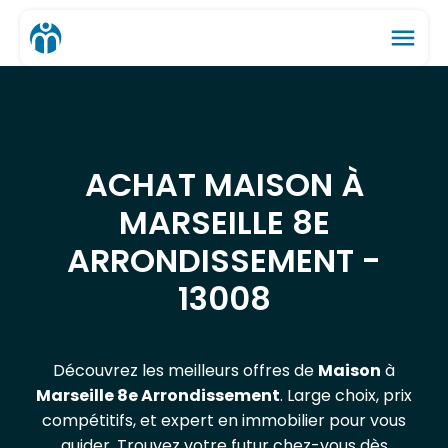
menu
ACHAT MAISON À
MARSEILLE 8E
ARRONDISSEMENT -
13008
Découvrez les meilleurs offres de
Maison
à
Marseille 8e Arrondissement
. Large choix, prix
compétitifs, et expert en immobilier pour vous
guider. Trouvez votre futur chez-vous dès