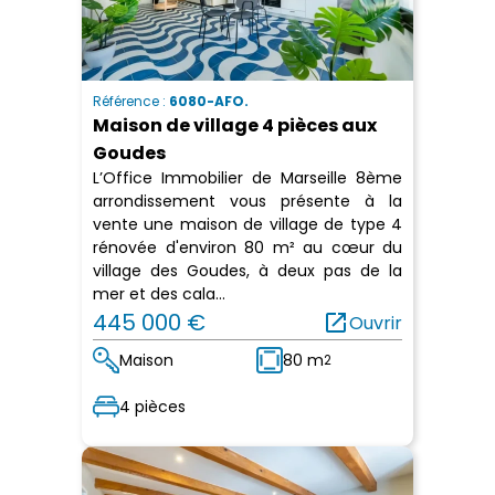
Référence :
6080-AFO.
Maison de village 4 pièces aux
Goudes
L’Office Immobilier de Marseille 8ème
arrondissement vous présente à la
vente une maison de village de type 4
rénovée d'environ 80 m² au cœur du
village des Goudes, à deux pas de la
mer et des cala...
445 000 €
open_in_new
Ouvrir
Maison
80 m
2
4 pièces