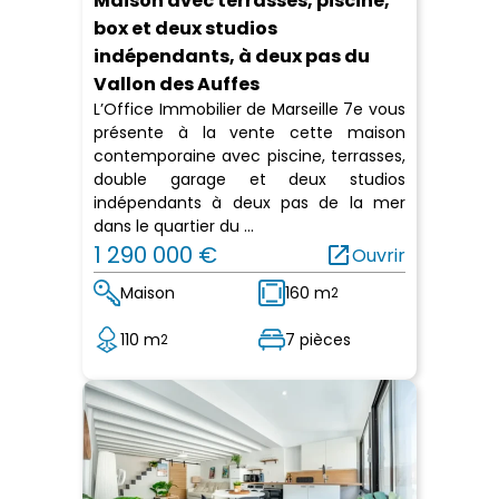
Maison avec terrasses, piscine,
box et deux studios
indépendants, à deux pas du
Vallon des Auffes
L’Office Immobilier de Marseille 7e vous
présente à la vente cette maison
contemporaine avec piscine, terrasses,
double garage et deux studios
indépendants à deux pas de la mer
dans le quartier du ...
1 290 000 €
open_in_new
Ouvrir
Maison
160 m
2
110 m
7 pièces
2