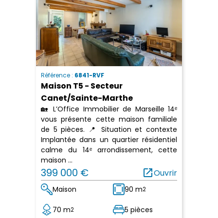
Référence :
6841-RVF
Maison T5 - Secteur
Canet/Sainte-Marthe
🏡 L’Office Immobilier de Marseille 14ᵉ
vous présente cette maison familiale
de 5 pièces. 📍 Situation et contexte
Implantée dans un quartier résidentiel
calme du 14ᵉ arrondissement, cette
maison ...
399 000 €
open_in_new
Ouvrir
Maison
90 m
2
70 m
5 pièces
2