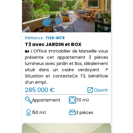
Référence :
7126-MTR
T3 avec JARDIN et BOX
🏡 L’Office Immobilier de Marseille vous
présente cet appartement 3 pièces
lumineux avec jardin et Box, idéalement
situé dans un cadre verdoyant. 📍
Situation et contexteCe T3, bénéficie
d’un empl...
285 000 €
open_in_new
Ouvrir
Appartement
70 m
2
150 m
3 pièces
2