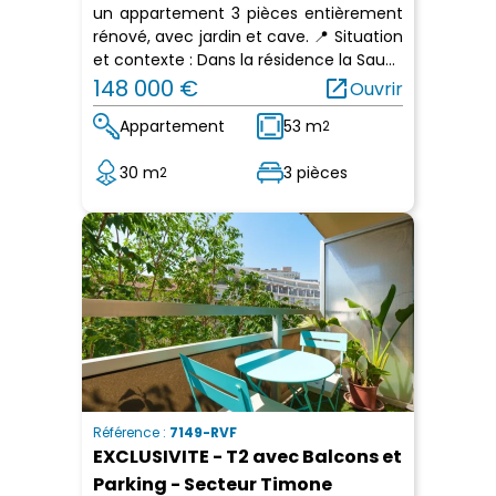
un appartement 3 pièces entièrement
rénové, avec jardin et cave. 📍 Situation
et contexte : Dans la résidence la Sau...
148 000 €
open_in_new
Ouvrir
Appartement
53 m
2
30 m
3 pièces
2
Référence :
7149-RVF
EXCLUSIVITE - T2 avec Balcons et
Parking - Secteur Timone