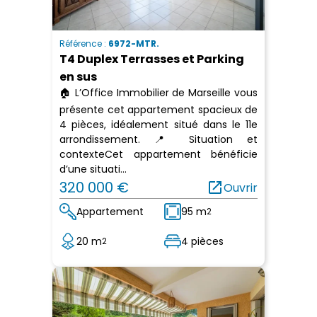
Référence :
6972-MTR.
T4 Duplex Terrasses et Parking
en sus
🏠 L’Office Immobilier de Marseille vous
présente cet appartement spacieux de
4 pièces, idéalement situé dans le 11e
arrondissement. 📍 Situation et
contexteCet appartement bénéficie
d’une situati...
320 000 €
open_in_new
Ouvrir
Appartement
95 m
2
20 m
4 pièces
2