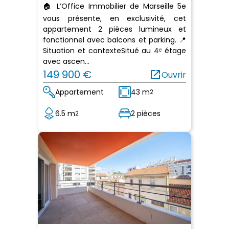
🏠 L’Office Immobilier de Marseille 5e
vous présente, en exclusivité, cet
appartement 2 pièces lumineux et
fonctionnel avec balcons et parking. 📍
Situation et contexteSitué au 4ᵉ étage
avec ascen...
149 900 €
open_in_new
Ouvrir
Appartement
43 m
2
6.5 m
2 pièces
2