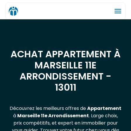
menu
ACHAT APPARTEMENT À
MARSEILLE 11E
ARRONDISSEMENT -
13011
Découvrez les meilleurs offres de
Appartement
à
Marseille 11e Arrondissement
. Large choix,
prix compétitifs, et expert en immobilier pour
vous guider. Trouvez votre futur chez-vous dès