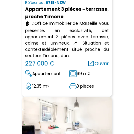
Référence :
6718-NZW
Appartement 3 pièces - terrasse,
proche Timone
🏠 L’Office Immobilier de Marseille vous
présente, en exclusivité, cet
appartement 3 pièces avec terrasse,
calme et lumineux. 📍 Situation et
contexteIdéalement situé proche du
secteur Timone, dan...
227 000 €
open_in_new
Ouvrir
Appartement
69 m
2
12.35 m
3 pièces
2