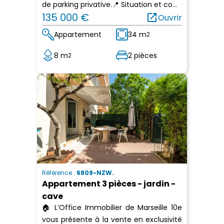
de parking privative.📍 Situation et co...
135 000 €
open_in_new
Ouvrir
Appartement
34 m
2
8 m
2 pièces
2
Référence :
6809-NZW.
Appartement 3 pièces - jardin -
cave
🏠 L’Office Immobilier de Marseille 10e
vous présente à la vente en exclusivité