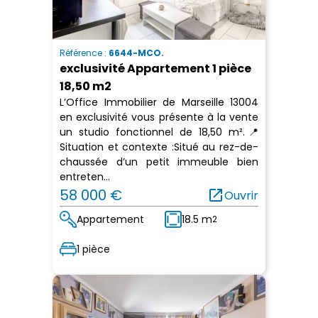
Référence :
6644-MCO.
exclusivité Appartement 1 pièce
18,50 m2
L’Office Immobilier de Marseille 13004
en exclusivité vous présente à la vente
un studio fonctionnel de 18,50 m².📍
Situation et contexte :Situé au rez-de-
chaussée d’un petit immeuble bien
entreten...
58 000 €
open_in_new
Ouvrir
Appartement
18.5 m
2
1 pièce