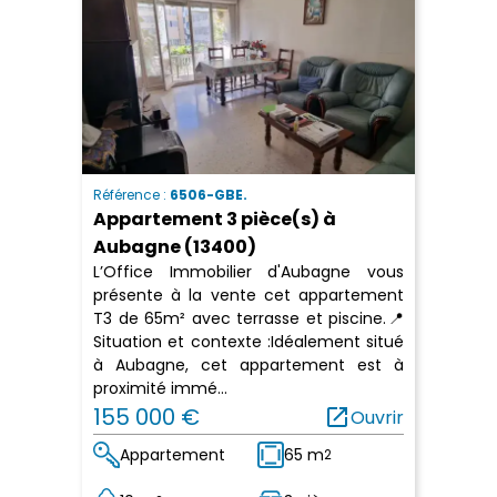
Référence :
6506-GBE.
Appartement 3 pièce(s) à
Aubagne (13400)
L’Office Immobilier d'Aubagne vous
présente à la vente cet appartement
T3 de 65m² avec terrasse et piscine.📍
Situation et contexte :Idéalement situé
à Aubagne, cet appartement est à
proximité immé...
155 000 €
open_in_new
Ouvrir
Appartement
65 m
2