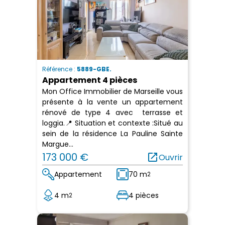
Référence :
5889-GBE.
Appartement 4 pièces
Mon Office Immobilier de Marseille vous
présente à la vente un appartement
rénové de type 4 avec terrasse et
loggia.📍 Situation et contexte :Situé au
sein de la résidence La Pauline Sainte
Margue...
173 000 €
open_in_new
Ouvrir
Appartement
70 m
2
4 m
4 pièces
2