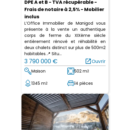
DPE A et B - TVA récupérable -
Frais de notaire à 2,5% - Mobilier
inclus
L’Office Immobilier de Manigod vous
présente à la vente un authentique
corps de ferme du XIXème siècle
entièrement rénové et réhabilité en
deux chalets distinct sur plus de 500m2
habitables.📍 Situ...
3 790 000 €
open_in_new
Ouvrir
Maison
502 m
2
1345 m
14 pièces
2