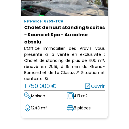
Référence :
6253-TCA.
Chalet de haut standing 5 suites
- Sauna et Spa - Au calme
absolu
L’Office Immobilier des Aravis vous
présente à la vente en exclusivité :
Chalet de standing de plus de 400 m²,
rénové en 2019, à 15 min du Grand-
Bornand et de La Clusaz.📍 Situation et
contexte :Si...
1 750 000 €
open_in_new
Ouvrir
Maison
413 m
2
1243 m
8 pièces
2