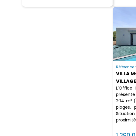
Référence 
VILLA 
VILLAG
L’Office
présente
204 m² (
plages, 
Situati
proximité
1 390 