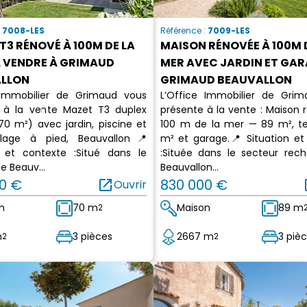
:
7008-LES
Référence :
7009-LES
T3 RÉNOVÉ À 100M DE LA
MAISON RÉNOVÉE À 100M 
À VENDRE À GRIMAUD
MER AVEC JARDIN ET GAR
LLON
GRIMAUD BEAUVALLON
 Immobilier de Grimaud vous
L’Office Immobilier de Gri
 à la vente Mazet T3 duplex
présente à la vente : Maison 
70 m²) avec jardin, piscine et
100 m de la mer — 89 m², te
lage à pied, Beauvallon📍
m² et garage.📍 Situation et
n et contexte :Situé dans le
:Située dans le secteur rec
e Beauv...
Beauvallon...
0 €
open_in_new
830 000 €
op
Ouvrir
n
70 m
Maison
89 m
2
m
3 pièces
2667 m
3 piè
2
2