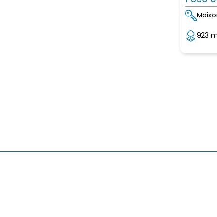
Maiso
923 