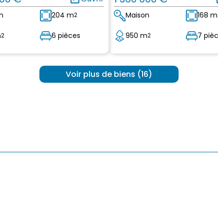
n
204 m
Maison
168 m
2
m
6 pièces
950 m
7 piè
2
2
 Voir plus de biens (16) 