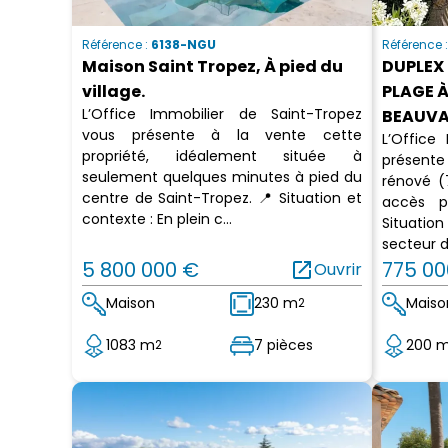
Référence :
6138-NGU
Référence 
Maison Saint Tropez, À pied du
DUPLEX 
village.
PLAGE 
L’Office Immobilier de Saint-Tropez
BEAUVA
vous présente à la vente cette
L’Office
propriété, idéalement située à
présente
seulement quelques minutes à pied du
rénové (
centre de Saint-Tropez. 📍 Situation et
accès p
contexte : En plein c...
Situatio
secteur d
5 800 000 €
open_in_new
775 00
Ouvrir
Maison
230 m
Maiso
2
1083 m
7 pièces
200 
2