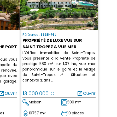
Référence :
6635-PEL
C
PROPRIÉTÉ DE LUXE VUE SUR
HE PORT
SAINT TROPEZ & VUE MER
L’Office Immobilier de Saint-Tropez
vous présente à la vente Propriété de
maud vous
prestige 580 m² sur 1,07 ha, vue mer
apelle du
panoramique sur le golfe et le village
rénovée,
de Saint-Tropez.📍 Situation et
ique avec
contexte :Dans ...
e garage.
en_in_new
13 000 000 €
open_in_new
Ouvrir
Ouvrir
Maison
580 m
2
ces
10757 m
10 pièces
2