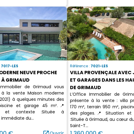
:
7017-LES
Référence :
7021-LES
MODERNE NEUVE PROCHE
VILLA PROVENÇALE AVEC 
E À GRIMAUD
ET GARAGES DANS LES H
 Immobilier de Grimaud vous
DE GRIMAUD
 à la vente Maison moderne
L’Office Immobilier de Gri
2021) à quelques minutes des
présente à la vente : villa p
piscine et garage 45 m².📍
170 m², terrain 950 m², pisci
on et contexte :Située à
des plages.📍 Situation et
 immédiate du...
:Située à Grimaud, au cœur du
Saint-T...
000 €
open_in_new
1 360 000 €
op
Ouvrir