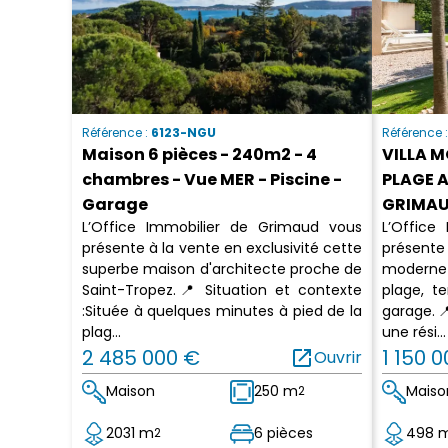
Référence :
6123-NGU
Référence 
Maison 6 pièces - 240m2 - 4
VILLA M
chambres - Vue MER - Piscine -
PLAGE A
Garage
GRIMA
L’Office Immobilier de Grimaud vous
L’Office
présente à la vente en exclusivité cette
présente
superbe maison d'architecte proche de
moderne 
Saint-Tropez.📍 Situation et contexte
plage, t
:Située à quelques minutes à pied de la
garage.
plag...
une rési...
2 485 000 €
open_in_new
1 150 
Ouvrir
Maison
250 m
Maiso
2
2031 m
6 pièces
498 
2