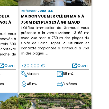
Référence :
7002-LES
DE LA
MAISON VUE MER CLÉ EN MAIN À
AGE À
750M DES PLAGES À GRIMAUD
L’Office Immobilier de Grimaud vous
présente à la vente Maison T3 68 m²
maud vous
avec vue mer, à 750 m des plages du
rénovée à
Golfe de Saint-Tropez.📍 Situation et
rrain 500
contexte :Implantée à Grimaud, à 750
 contexte
m des plages, ...
herché de
en_in_new
720 000 €
open_in_new
Ouvrir
Ouvrir
Maison
68 m
2
2
ces
45 m
3 pièces
2