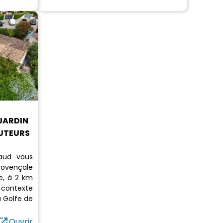
JARDIN
AUTEURS
maud vous
rovençale
ne, à 2 km
 contexte
 Golfe de
en_in_new
Ouvrir