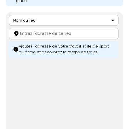
place.
Nom du lieu
location_on
Ajoutez l'adresse de votre travail, salle de sport,
info
ou école et découvrez le temps de trajet.