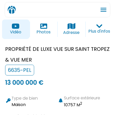
menu
ios_share
favorite_border
Plus d'infos
Vidéo
Photos
Adresse
PROPRIÉTÉ DE LUXE VUE SUR SAINT TROPEZ
& VUE MER
6635-PEL
13 000 000 €
Surface extérieure
Type de bien
2
Maison
10757 M