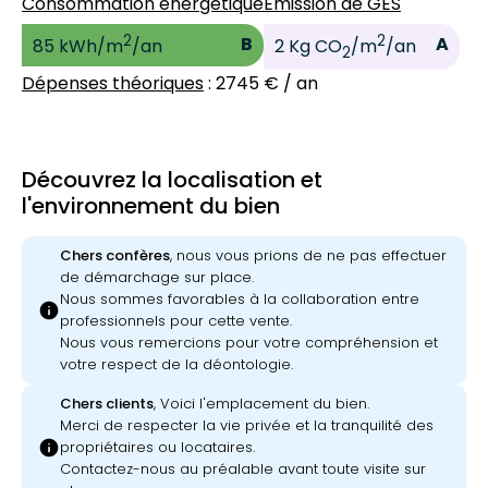
Consommation énergétique
Émission de GES
2
2
B
A
85 kWh/m
/an
2 Kg CO
/m
/an
2
Dépenses théoriques
: 2745 € / an
Découvrez la localisation et
l'environnement du bien
Chers confères
, nous vous prions de ne pas effectuer
de démarchage sur place.
Nous sommes favorables à la collaboration entre
info
professionnels pour cette vente.
Nous vous remercions pour votre compréhension et
votre respect de la déontologie.
Chers clients
, Voici l'emplacement du bien.
Merci de respecter la vie privée et la tranquilité des
info
propriétaires ou locataires.
Contactez-nous au préalable avant toute visite sur