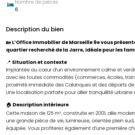
Nombre de pièces
6
Description du bien
🏡
L’Office Immobilier de Marseille 9e vous présent
quartier recherché de la Jarre, idéale pour les fami
📍
Situation et contexte
Implantée au cœur d’un environnement calme et verdoy
avec les toutes commodités (commerces, écoles, transp
proximité immédiate des Calanques et des départs de r
Une localisation parfaite pour allier tranquillité urbaine
🏠
Description intérieure
Cette maison de 125 m², construite en 2001, allie moder
une grande pièce de vie, lumineuse, orientée plein su
équipée. Vous profiterez également d’une première cha