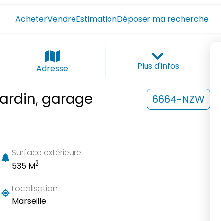
Acheter
Vendre
Estimation
Déposer ma recherche
Plus d'infos
Adresse
jardin, garage
6664-NZW
Surface extérieure
2
535 M
Localisation
Marseille