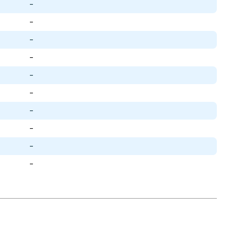
-
-
-
-
-
-
-
-
-
-