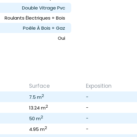
Double Vitrage Pvc
Roulants Électriques + Bois
Poêle À Bois + Gaz
Oui
Surface
Exposition
2
-
7.5 m
2
-
13.24 m
2
-
50 m
2
-
4.95 m