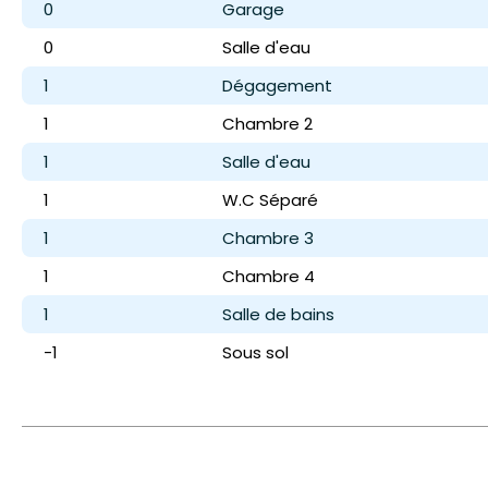
0
Garage
0
Salle d'eau
1
Dégagement
1
Chambre 2
1
Salle d'eau
1
W.C Séparé
1
Chambre 3
1
Chambre 4
1
Salle de bains
-1
Sous sol