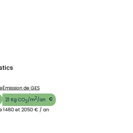
stics
e
Émission de GES
2
C
21 Kg CO
/m
/an
2
e 1480 et 2050 € / an