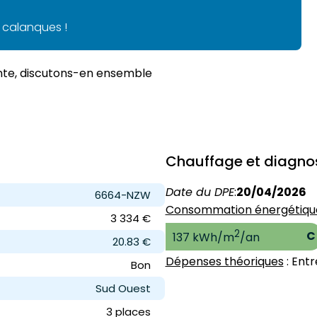
s calanques !
ente, discutons-en ensemble
Chauffage et diagno
Date du DPE
:
20/04/2026
6664-NZW
Consommation énergétiqu
3 334 €
2
C
137 kWh/m
/an
20.83 €
Dépenses théoriques
: Entr
Bon
Sud Ouest
3 place
s