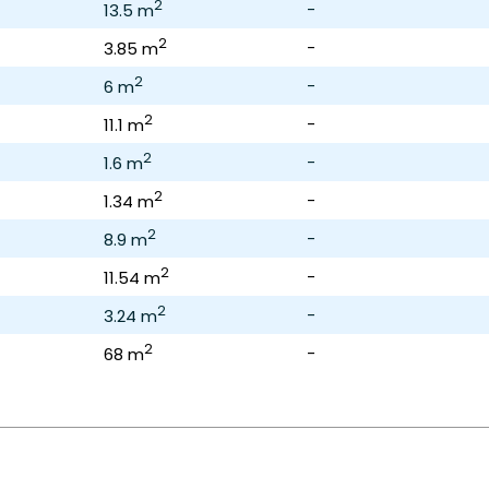
2
-
13.5 m
2
-
3.85 m
2
-
6 m
2
-
11.1 m
2
-
1.6 m
2
-
1.34 m
2
-
8.9 m
2
-
11.54 m
2
-
3.24 m
2
-
68 m