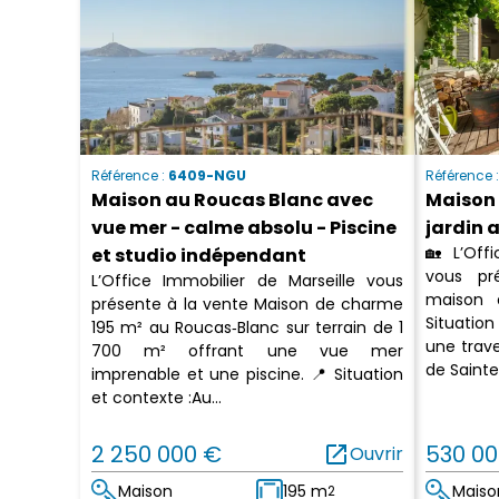
Référence :
6409-NGU
Référence 
Maison au Roucas Blanc avec
Maison 
vue mer - calme absolu - Piscine
jardin 
🏡 L’Off
et studio indépendant
vous pré
L’Office Immobilier de Marseille vous
maison 
présente à la vente Maison de charme
Situatio
195 m² au Roucas‑Blanc sur terrain de 1
une trav
700 m² offrant une vue mer
de Sainte
imprenable et une piscine. 📍 Situation
et contexte :Au...
2 250 000 €
open_in_new
530 00
Ouvrir
Maison
195 m
Maiso
2