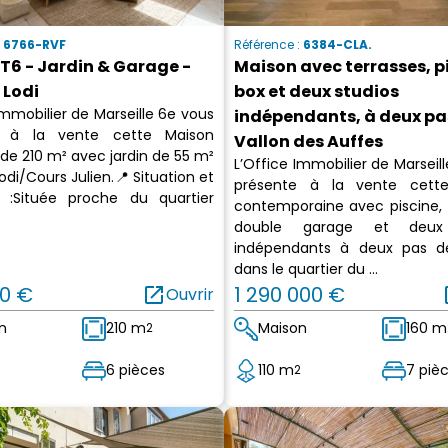
:
6766-RVF
Référence :
6384-CLA.
T6 - Jardin & Garage -
Maison avec terrasses, p
 Lodi
box et deux studios
Immobilier de Marseille 6e vous
indépendants, à deux pa
e à la vente cette Maison
Vallon des Auffes
de 210 m² avec jardin de 55 m²
L’Office Immobilier de Marseil
odi/Cours Julien.📍 Situation et
présente à la vente cett
 :Située proche du quartier
contemporaine avec piscine, t
double garage et deux 
indépendants à deux pas d
dans le quartier du ...
0 €
open_in_new
1 290 000 €
op
Ouvrir
n
210 m
Maison
160 m
2
6 pièces
110 m
7 piè
2