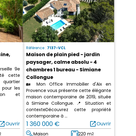
Référence :
7137-VCL
ine,
Maison de plain pied - jardin
paysager, calme absolu - 4
seille 9e
chambres 1 bureau - Simiane
ité cette
Collongue
quartier
🏡 Mon Office Immobilier d'Aix en
 pour les
Provence vous présente cette élégante
ion et
maison contemporaine de 2019, située
à Simiane Collongue. 📍 Situation et
contexteDécouvrez cette propriété
contemporaine à ...
en_in_new
1 360 000 €
open_in_new
Ouvrir
Ouvrir
Maison
220 m
2
2