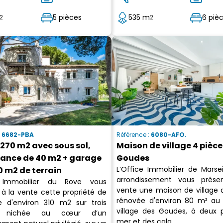
5 pièces
535 m
6 piè
2
2
:
6682-PBA
Référence :
6080-AFO.
270 m2 avec sous sol,
Maison de village 4 pièc
ance de 40 m2 + garage
Goudes
L’Office Immobilier de Marse
0 m2 de terrain
arrondissement vous prése
e Immobilier du Rove vous
vente une maison de village 
 à la vente cette propriété de
rénovée d'environ 80 m² a
e d'environ 310 m2 sur trois
village des Goudes, à deux 
x, nichée au cœur d’un
mer et des cala...