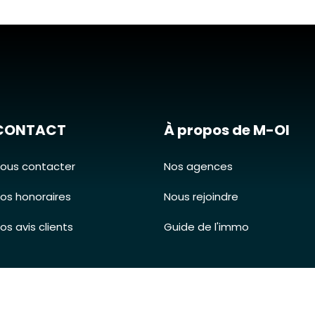
CONTACT
À propos de M-OI
ous contacter
Nos agences
os honoraires
Nous rejoindre
os avis clients
Guide de l'immo
Mentions légales
-
C.G.U
-
Politique de confidentialité
- MON OFFICE IMMOBILIER © 202