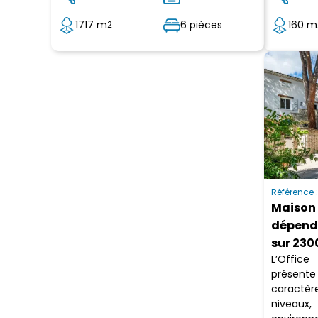
1717 m
6 pièces
160 m
2
Référence 
Maison 
dépend
sur 230
L’Offic
présente
caractèr
niveau