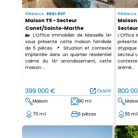
Référence :
6841-RVF
Référence 
Maison T5 - Secteur
Maison 
Canet/Sainte-Marthe
Secteur
🏡 L’Office Immobilier de Marseille 14ᵉ
L’Office 
vous présente cette maison familiale
présent
de 5 pièces. 📍 Situation et contexte
atypique 
Implantée dans un quartier résidentiel
secteur L
calme du 14ᵉ arrondissement, cette
contexte
maison ...
animé...
399 000 €
open_in_new
800 00
Ouvrir
Maison
90 m
Maiso
2
70 m
5 pièces
55 m
2
2