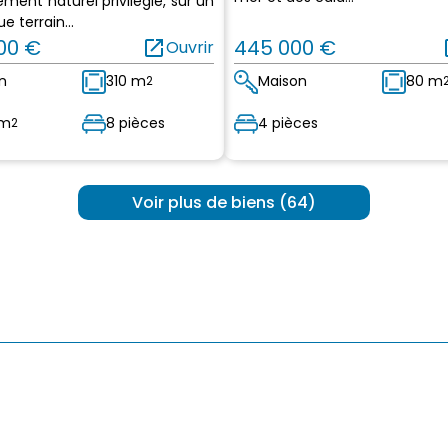
ment naturel privilégié, sur un
e terrain...
000 €
open_in_new
445 000 €
op
Ouvrir
n
310 m
Maison
80 m
2
 m
8 pièces
4 pièces
2
 Voir plus de biens (64) 