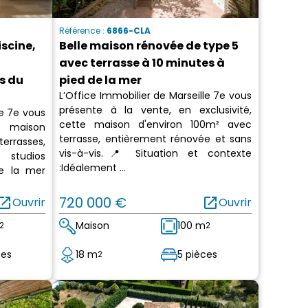
Référence :
6866-CLA
iscine,
Belle maison rénovée de type 5
avec terrasse à 10 minutes à
s du
pied de la mer
L’Office Immobilier de Marseille 7e vous
présente à la vente, en exclusivité,
le 7e vous
cette maison d'environ 100m² avec
e maison
terrasse, entièrement rénovée et sans
errasses,
vis-à-vis.📍 Situation et contexte
studios
:Idéalement ...
e la mer
en_in_new
720 000 €
open_in_new
Ouvrir
Ouvrir
Maison
100 m
2
2
ces
18 m
5 pièces
2