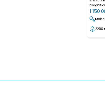
environne
magnifiqu
1 150 
Maiso
2290