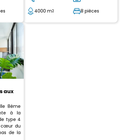
ces
4000 m
8 pièces
2
es aux
ille 8ème
nte à la
de type 4
u cœur du
pas de la