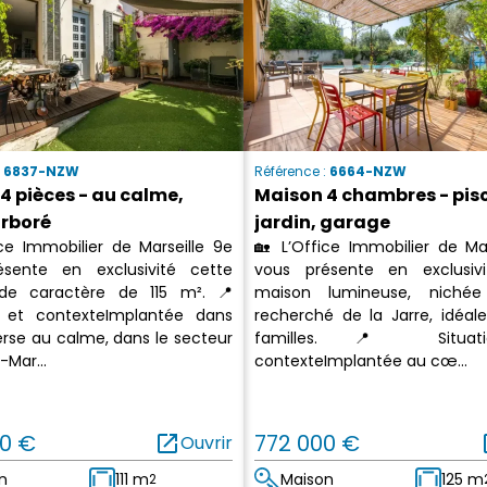
:
6837-NZW
Référence :
6664-NZW
4 pièces - au calme,
Maison 4 chambres - pisc
arboré
jardin, garage
ice Immobilier de Marseille 9e
🏡 L’Office Immobilier de Mar
sente en exclusivité cette
vous présente en exclusiv
de caractère de 115 m². 📍
maison lumineuse, nichée 
n et contexteImplantée dans
recherché de la Jarre, idéale
erse au calme, dans le secteur
familles. 📍 Situat
-Mar...
contexteImplantée au cœ...
0 €
open_in_new
772 000 €
op
Ouvrir
n
111 m
Maison
125 m
2