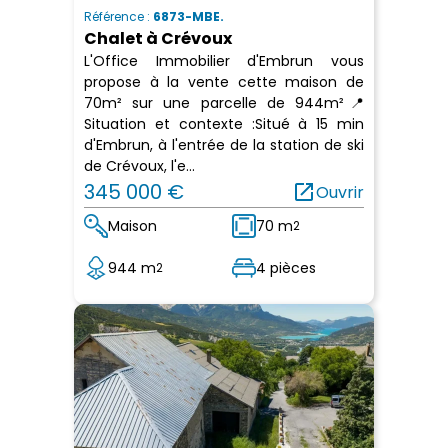
Référence :
6873-MBE.
Chalet à Crévoux
L'Office Immobilier d'Embrun vous
propose à la vente cette maison de
70m² sur une parcelle de 944m²📍
Situation et contexte :Situé à 15 min
d'Embrun, à l'entrée de la station de ski
de Crévoux, l'e...
345 000 €
open_in_new
Ouvrir
Maison
70 m
2
944 m
4 pièces
2