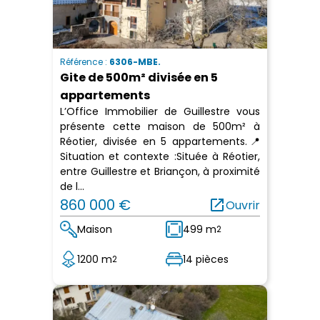
Référence :
6306-MBE.
Gite de 500m² divisée en 5
appartements
L’Office Immobilier de Guillestre vous
présente cette maison de 500m² à
Réotier, divisée en 5 appartements.📍
Situation et contexte :Située à Réotier,
entre Guillestre et Briançon, à proximité
de l...
860 000 €
open_in_new
Ouvrir
Maison
499 m
2
1200 m
14 pièces
2