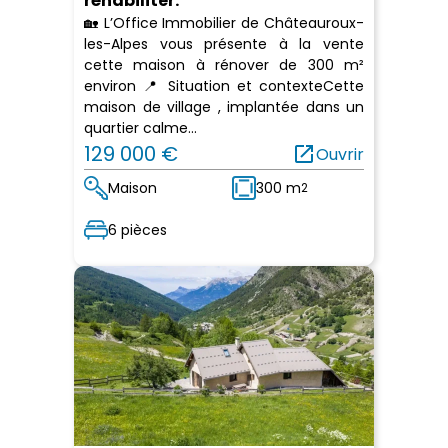
réhabiliter.
🏡 L’Office Immobilier de Châteauroux-
les-Alpes vous présente à la vente
cette maison à rénover de 300 m²
environ 📍 Situation et contexteCette
maison de village , implantée dans un
quartier calme...
129 000 €
open_in_new
Ouvrir
Maison
300 m
2
6 pièces