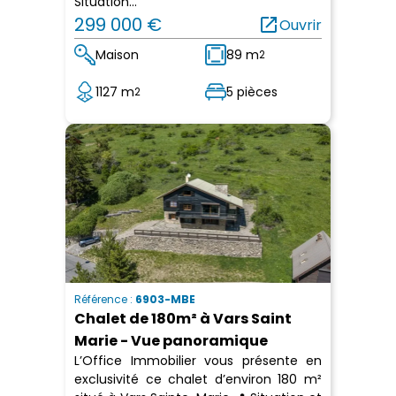
Situation...
299 000 €
open_in_new
Ouvrir
Maison
89 m
2
1127 m
5 pièces
2
Référence :
6903-MBE
Chalet de 180m² à Vars Saint
Marie - Vue panoramique
L’Office Immobilier vous présente en
exclusivité ce chalet d’environ 180 m²