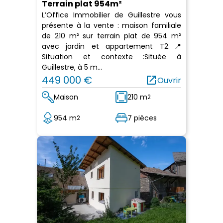
Terrain plat 954m²
L’Office Immobilier de Guillestre vous
présente à la vente : maison familiale
de 210 m² sur terrain plat de 954 m²
avec jardin et appartement T2.📍
Situation et contexte :Située à
Guillestre, à 5 m...
449 000 €
open_in_new
Ouvrir
Maison
210 m
2
954 m
7 pièces
2