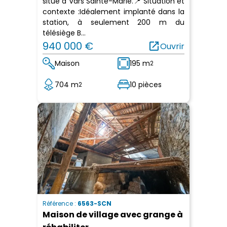
situé à Vars Sainte-Marie.📍 Situation et
contexte :Idéalement implanté dans la
station, à seulement 200 m du
télésiège B...
940 000 €
open_in_new
Ouvrir
Maison
195 m
2
704 m
10 pièces
2
Référence :
6563-SCN
Maison de village avec grange à