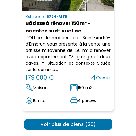
Référence :
6774-MTE
Bâtisse à rénover 150m² -
orientée sud- vue Lac
L’Office Immobilier de Saint-André-
d'Embrun vous présente à la vente une
bâtisse mitoyenne de 150 m² à rénover
avec appartement T3, grange et deux
caves.📍 Situation et contexte Située
sur la commu...
179 000 €
open_in_new
Ouvrir
Maison
150 m
2
10 m
4 pièces
2
 Voir plus de biens (26) 