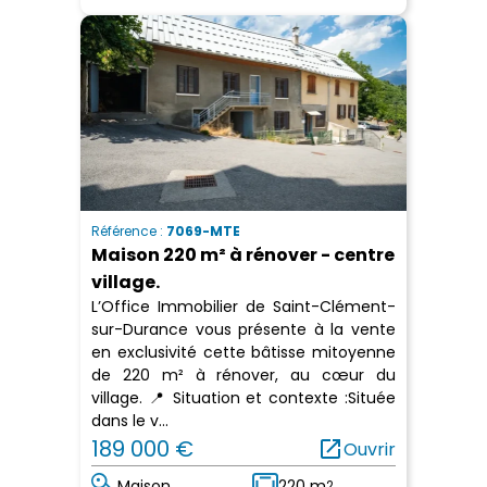
Référence :
7069-MTE
Maison 220 m² à rénover - centre
village.
L’Office Immobilier de Saint-Clément-
sur-Durance vous présente à la vente
en exclusivité cette bâtisse mitoyenne
de 220 m² à rénover, au cœur du
village. 📍 Situation et contexte :Située
dans le v...
189 000 €
open_in_new
Ouvrir
Maison
220 m
2