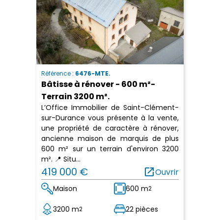
Référence :
6476-MTE.
Bâtisse à rénover - 600 m²-
Terrain 3200 m².
L’Office Immobilier de Saint-Clément-
sur-Durance vous présente à la vente,
une propriété de caractère à rénover,
ancienne maison de marquis de plus
600 m² sur un terrain d'environ 3200
m². 📍 Situ...
419 000 €
open_in_new
Ouvrir
Maison
600 m
2
3200 m
22 pièces
2