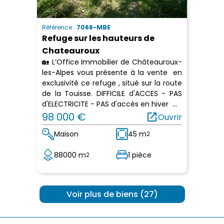
Référence :
7066-MBE
Refuge sur les hauteurs de
Chateauroux
🏡 L’Office Immobilier de Châteauroux-
les-Alpes vous présente à la vente en
exclusivité ce refuge , situé sur la route
de la Touisse. DIFFICILE d'ACCES - PAS
d'ELECTRICITE - PAS d'accès en hiver ...
98 000 €
open_in_new
Ouvrir
Maison
45 m
2
88000 m
1 pièce
2
 Voir plus de biens (27) 