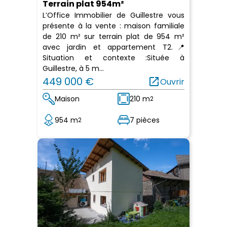
Terrain plat 954m²
L’Office Immobilier de Guillestre vous
présente à la vente : maison familiale
de 210 m² sur terrain plat de 954 m²
avec jardin et appartement T2.📍
Situation et contexte :Située à
Guillestre, à 5 m...
449 000 €
open_in_new
Ouvrir
Maison
210 m
2
954 m
7 pièces
2