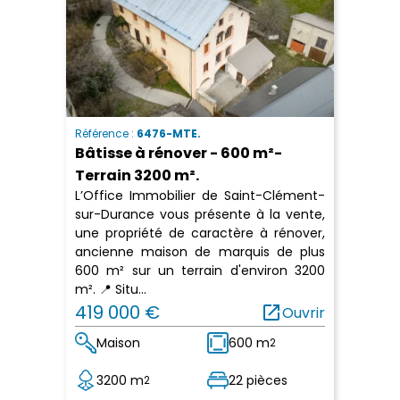
Référence :
6476-MTE.
Bâtisse à rénover - 600 m²-
Terrain 3200 m².
L’Office Immobilier de Saint-Clément-
sur-Durance vous présente à la vente,
une propriété de caractère à rénover,
ancienne maison de marquis de plus
600 m² sur un terrain d'environ 3200
m². 📍 Situ...
419 000 €
open_in_new
Ouvrir
Maison
600 m
2
3200 m
22 pièces
2