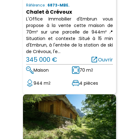
Référence :
6873-MBE.
Chalet à Crévoux
L'Office Immobilier d'Embrun vous
propose à la vente cette maison de
70m² sur une parcelle de 944m²📍
Situation et contexte :Situé à 15 min
d'Embrun, à l'entrée de la station de ski
de Crévoux, l'e...
345 000 €
open_in_new
Ouvrir
Maison
70 m
2
944 m
4 pièces
2