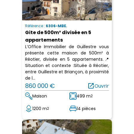
Référence :
6306-MBE.
Gite de 500m² divisée en 5
appartements
L’Office Immobilier de Guillestre vous
présente cette maison de 500m² à
Réotier, divisée en 5 appartements.📍
Situation et contexte :Située à Réotier,
entre Guillestre et Briançon, à proximité
de l...
860 000 €
open_in_new
Ouvrir
Maison
499 m
2
1200 m
14 pièces
2