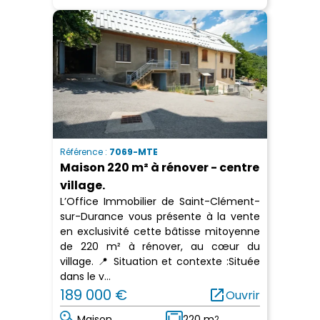
Référence :
7069-MTE
Maison 220 m² à rénover - centre
village.
L’Office Immobilier de Saint-Clément-
sur-Durance vous présente à la vente
en exclusivité cette bâtisse mitoyenne
de 220 m² à rénover, au cœur du
village. 📍 Situation et contexte :Située
dans le v...
189 000 €
open_in_new
Ouvrir
Maison
220 m
2