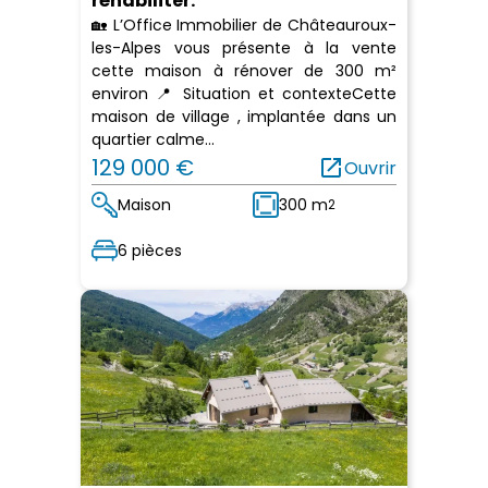
réhabiliter.
🏡 L’Office Immobilier de Châteauroux-
les-Alpes vous présente à la vente
cette maison à rénover de 300 m²
environ 📍 Situation et contexteCette
maison de village , implantée dans un
quartier calme...
129 000 €
open_in_new
Ouvrir
Maison
300 m
2
6 pièces