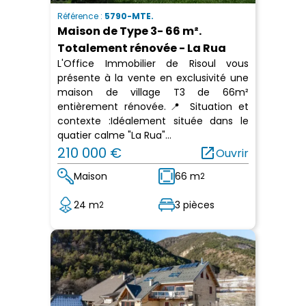
Référence :
5790-MTE.
Maison de Type 3- 66 m².
Totalement rénovée - La Rua
L'Office Immobilier de Risoul vous
présente à la vente en exclusivité une
maison de village T3 de 66m²
entièrement rénovée.📍 Situation et
contexte :Idéalement située dans le
quatier calme "La Rua"...
210 000 €
open_in_new
Ouvrir
Maison
66 m
2
24 m
3 pièces
2