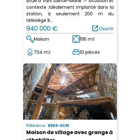
situé à Vars Sainte-Marie.📍 Situation et
contexte :Idéalement implanté dans la
station, à seulement 200 m du
télésiège B...
940 000 €
open_in_new
Ouvrir
Maison
195 m
2
704 m
10 pièces
2
Référence :
6563-SCN
Maison de village avec grange à