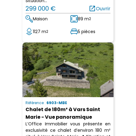
Situation...
299 000 €
open_in_new
Ouvrir
Maison
89 m
2
1127 m
5 pièces
2
Référence :
6903-MBE
Chalet de 180m² à Vars Saint
Marie - Vue panoramique
L’Office Immobilier vous présente en
exclusivité ce chalet d’environ 180 m²