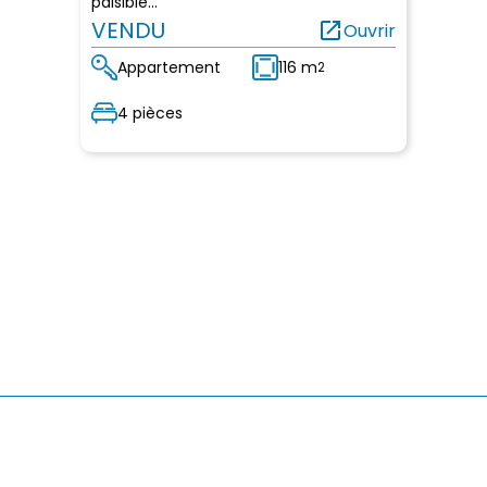
paisible...
VENDU
open_in_new
Ouvrir
Appartement
116 m
2
4 pièces