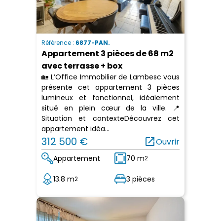
Référence :
6877-PAN.
Appartement 3 pièces de 68 m2
avec terrasse + box
🏡 L’Office Immobilier de Lambesc vous
présente cet appartement 3 pièces
lumineux et fonctionnel, idéalement
situé en plein cœur de la ville. 📍
Situation et contexteDécouvrez cet
appartement idéa...
312 500 €
open_in_new
Ouvrir
Appartement
70 m
2
13.8 m
3 pièces
2