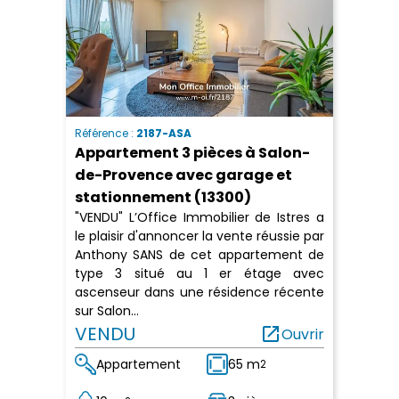
Référence :
2187-ASA
Appartement 3 pièces à Salon-
de-Provence avec garage et
stationnement (13300)
"VENDU" L’Office Immobilier de Istres a
le plaisir d'annoncer la vente réussie par
Anthony SANS de cet appartement de
type 3 situé au 1 er étage avec
ascenseur dans une résidence récente
sur Salon...
VENDU
open_in_new
Ouvrir
Appartement
65 m
2