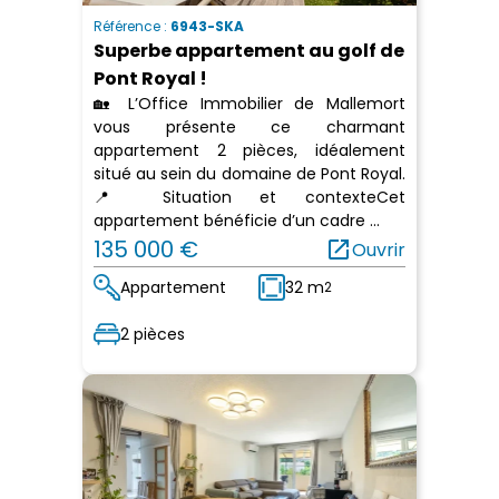
Référence :
6943-SKA
Superbe appartement au golf de
Pont Royal !
🏡 L’Office Immobilier de Mallemort
vous présente ce charmant
appartement 2 pièces, idéalement
situé au sein du domaine de Pont Royal.
📍 Situation et contexteCet
appartement bénéficie d’un cadre ...
135 000 €
open_in_new
Ouvrir
Appartement
32 m
2
2 pièces