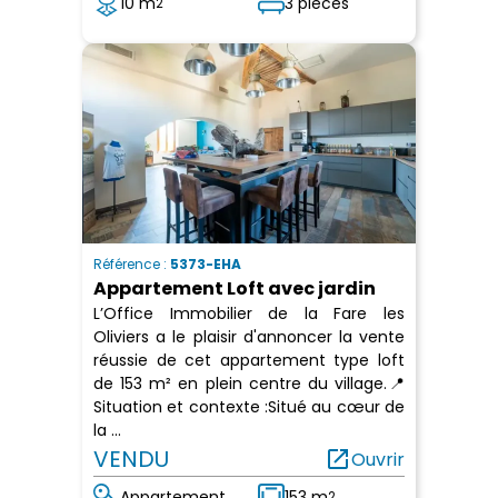
10 m
3 pièces
2
Référence :
5373-EHA
Appartement Loft avec jardin
L’Office Immobilier de la Fare les
Oliviers a le plaisir d'annoncer la vente
réussie de cet appartement type loft
de 153 m² en plein centre du village.📍
Situation et contexte :Situé au cœur de
la ...
VENDU
open_in_new
Ouvrir
Appartement
153 m
2