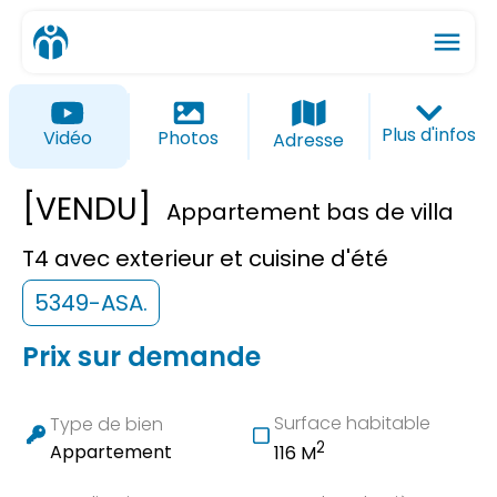
menu
ios_share
favorite_border
Plus d'infos
Vidéo
Photos
Adresse
[VENDU]
Appartement bas de villa
T4 avec exterieur et cuisine d'été
5349-ASA.
Prix sur demande
Surface habitable
Type de bien
2
Appartement
116 M