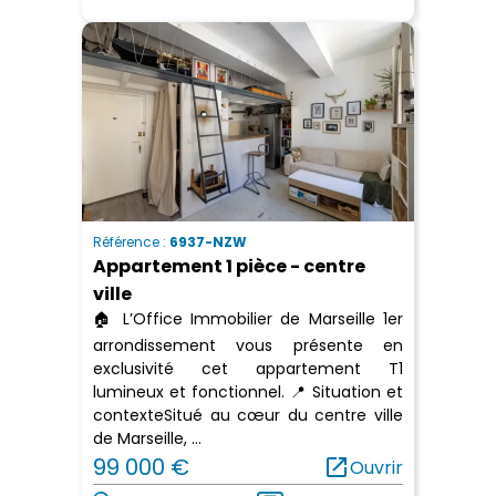
Référence :
6937-NZW
Appartement 1 pièce - centre
ville
🏠 L’Office Immobilier de Marseille 1er
arrondissement vous présente en
exclusivité cet appartement T1
lumineux et fonctionnel. 📍 Situation et
contexteSitué au cœur du centre ville
de Marseille, ...
99 000 €
open_in_new
Ouvrir