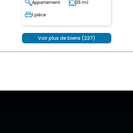
Appartement
25 m
2
1 pièce
 Voir plus de biens (227) 