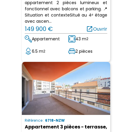
appartement 2 pièces lumineux et
fonctionnel avec balcons et parking. 📍
Situation et contexteSitué au 4ᵉ étage
avec ascen...
149 900 €
open_in_new
Ouvrir
Appartement
43 m
2
6.5 m
2 pièces
2
Référence :
6718-NZW
Appartement 3 pièces - terrasse,