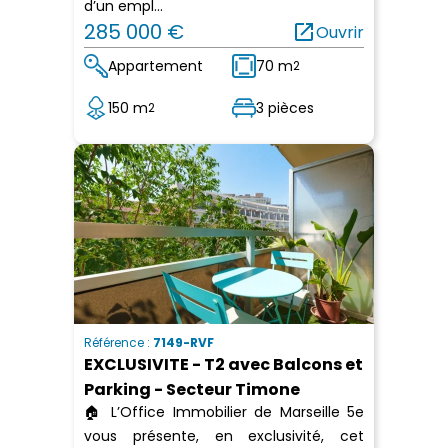
d’un empl...
285 000 €
open_in_new
Ouvrir
Appartement
70 m
2
150 m
3 pièces
2
Référence :
7149-RVF
EXCLUSIVITE - T2 avec Balcons et
Parking - Secteur Timone
🏠 L’Office Immobilier de Marseille 5e
vous présente, en exclusivité, cet