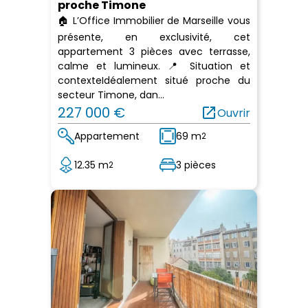
proche Timone
🏠 L’Office Immobilier de Marseille vous
présente, en exclusivité, cet
appartement 3 pièces avec terrasse,
calme et lumineux. 📍 Situation et
contexteIdéalement situé proche du
secteur Timone, dan...
227 000 €
open_in_new
Ouvrir
Appartement
69 m
2
12.35 m
3 pièces
2