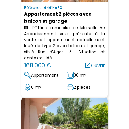
Référence :
6461-AFO
Appartement 2 pièces avec
balcon et garage
🏢 L’Office Immobilier de Marseille 5e
Arrondissement vous présente à la
vente cet appartement actuellement
loué, de type 2 avec balcon et garage,
situé Rue d'Alger. 📍 Situation et
contexte : Idé...
168 000 €
open_in_new
Ouvrir
Appartement
30 m
2
6 m
2 pièces
2