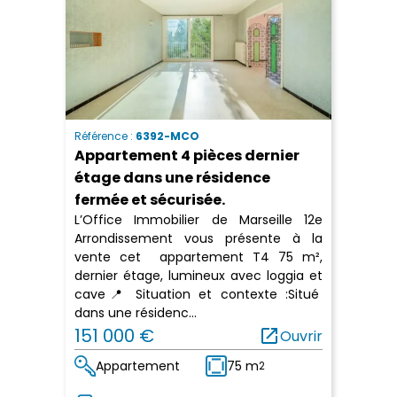
Référence :
6392-MCO
Appartement 4 pièces dernier
étage dans une résidence
fermée et sécurisée.
L’Office Immobilier de Marseille 12e
Arrondissement vous présente à la
vente cet appartement T4 75 m²,
dernier étage, lumineux avec loggia et
cave📍 Situation et contexte :Situé
dans une résidenc...
151 000 €
open_in_new
Ouvrir
Appartement
75 m
2