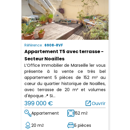
Référence :
6908-RVF
Appartement T5 avec terrasse -
Secteur Noailles
L’Office Immobilier de Marseille 1er vous
présente à la vente ce très bel
appartement 5 pièces de 152 m² au
cœur du quartier historique de Noailles,
avec terrasse de 20 m² et volumes
d'époque.📍 Si...
399 000 €
open_in_new
Ouvrir
Appartement
152 m
2
20 m
5 pièces
2