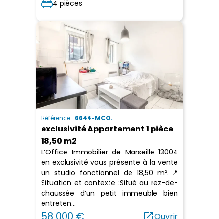
4 pièces
Référence :
6644-MCO.
exclusivité Appartement 1 pièce
18,50 m2
L’Office Immobilier de Marseille 13004
en exclusivité vous présente à la vente
un studio fonctionnel de 18,50 m².📍
Situation et contexte :Situé au rez-de-
chaussée d’un petit immeuble bien
entreten...
58 000 €
open_in_new
Ouvrir