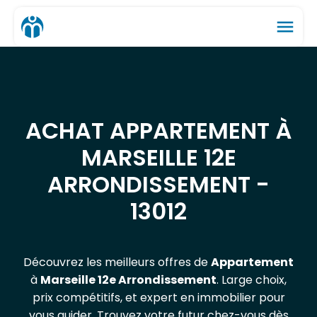
menu
ACHAT APPARTEMENT À
MARSEILLE 12E
ARRONDISSEMENT -
13012
Découvrez les meilleurs offres de
Appartement
à
Marseille 12e Arrondissement
. Large choix,
prix compétitifs, et expert en immobilier pour
vous guider. Trouvez votre futur chez-vous dès