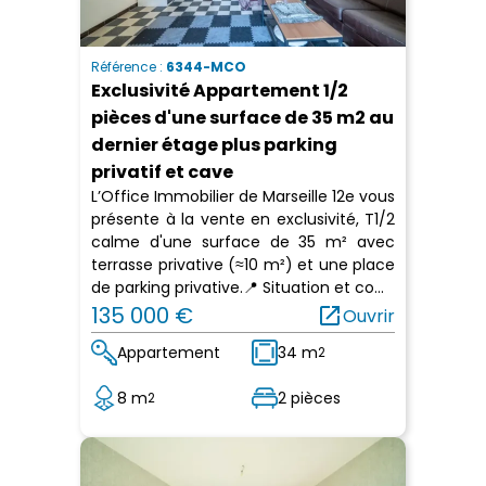
Référence :
6344-MCO
Exclusivité Appartement 1/2
pièces d'une surface de 35 m2 au
dernier étage plus parking
privatif et cave
L’Office Immobilier de Marseille 12e vous
présente à la vente en exclusivité, T1/2
calme d'une surface de 35 m² avec
terrasse privative (≈10 m²) et une place
de parking privative.📍 Situation et co...
135 000 €
open_in_new
Ouvrir
Appartement
34 m
2
8 m
2 pièces
2