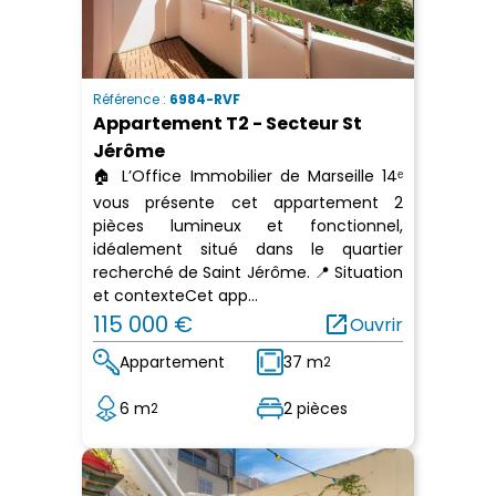
Référence :
6984-RVF
Appartement T2 - Secteur St
Jérôme
🏠 L’Office Immobilier de Marseille 14ᵉ
vous présente cet appartement 2
pièces lumineux et fonctionnel,
idéalement situé dans le quartier
recherché de Saint Jérôme. 📍 Situation
et contexteCet app...
115 000 €
open_in_new
Ouvrir
Appartement
37 m
2
6 m
2 pièces
2