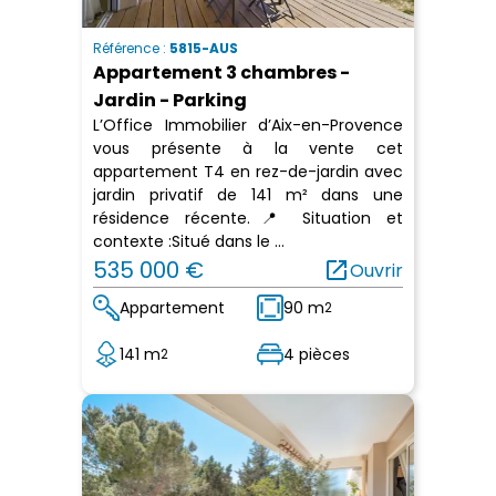
Référence :
5815-AUS
Appartement 3 chambres -
Jardin - Parking
L’Office Immobilier d’Aix-en-Provence
vous présente à la vente cet
appartement T4 en rez-de-jardin avec
jardin privatif de 141 m² dans une
résidence récente.📍 Situation et
contexte :Situé dans le ...
535 000 €
open_in_new
Ouvrir
Appartement
90 m
2
141 m
4 pièces
2