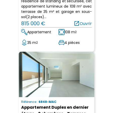
résidence de standing et sécurisée, cet
appartement lumineux de 108 m² avec
terrasse de 35 m² et garage en sous-
sol(2 places)...
815 000 €
open_in_new
Ouvrir
Appartement
108 m
2
35 m
4 pièces
2
Référence :
6848-MAC
Appartement Duplex en dernier