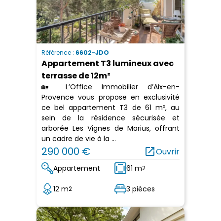
Référence :
6602-JDO
Appartement T3 lumineux avec
terrasse de 12m²
🏡 L’Office Immobilier d’Aix-en-
Provence vous propose en exclusivité
ce bel appartement T3 de 61 m², au
sein de la résidence sécurisée et
arborée Les Vignes de Marius, offrant
un cadre de vie à la ...
290 000 €
open_in_new
Ouvrir
Appartement
61 m
2
12 m
3 pièces
2