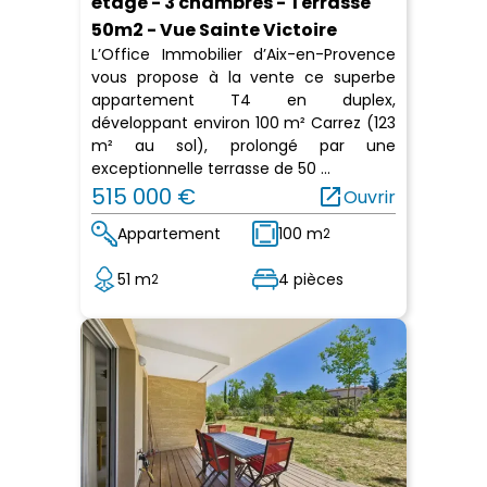
étage - 3 chambres - Terrasse
50m2 - Vue Sainte Victoire
L’Office Immobilier d’Aix-en-Provence
vous propose à la vente ce superbe
appartement T4 en duplex,
développant environ 100 m² Carrez (123
m² au sol), prolongé par une
exceptionnelle terrasse de 50 ...
515 000 €
open_in_new
Ouvrir
Appartement
100 m
2
51 m
4 pièces
2