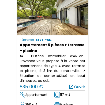
Référence :
6893-YAN.
Appartement 5 pièces + terrasse
+ piscine
🏡 L’Office Immobilier d’Aix-en-
Provence vous propose à la vente cet
appartement de type 4 avec terrasse
et piscine, à 3 km du centre-ville. 📍
Situation et contexteSitué en bout
d’impasse, au cal...
835 000 €
open_in_new
Ouvrir
Appartement
117 m
2
350 m
5 pièces
2