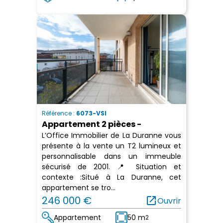
Référence :
6073-VSI
Appartement 2 pièces -
L’Office Immobilier de La Duranne vous
présente à la vente un T2 lumineux et
personnalisable dans un immeuble
sécurisé de 2001. 📍 Situation et
contexte :Situé à La Duranne, cet
appartement se tro...
246 000 €
open_in_new
Ouvrir
Appartement
50 m
2