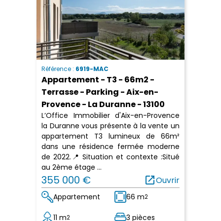
Référence :
6919-MAC
Appartement - T3 - 66m2 -
Terrasse - Parking - Aix-en-
Provence - La Duranne - 13100
L’Office Immobilier d'Aix-en-Provence
la Duranne vous présente à la vente un
appartement T3 lumineux de 66m²
dans une résidence fermée moderne
de 2022.📍 Situation et contexte :Situé
au 2ème étage ...
355 000 €
open_in_new
Ouvrir
Appartement
66 m
2
11 m
3 pièces
2