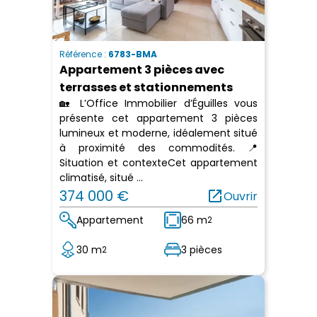
Référence :
6783-BMA
Appartement 3 pièces avec
terrasses et stationnements
🏡 L’Office Immobilier d’Éguilles vous
présente cet appartement 3 pièces
lumineux et moderne, idéalement situé
à proximité des commodités. 📍
Situation et contexteCet appartement
climatisé, situé ...
374 000 €
open_in_new
Ouvrir
Appartement
66 m
2
30 m
3 pièces
2