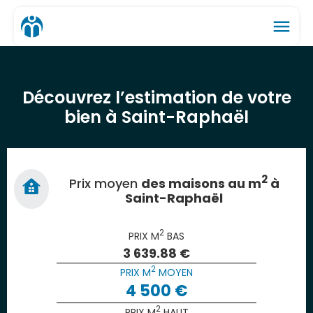
menu
Découvrez l’estimation de votre
bien à Saint-Raphaël
2
Prix moyen
des maisons au m
à
Saint-Raphaël
2
PRIX M
BAS
3 639.88 €
2
PRIX M
MOYEN
4 500 €
2
PRIX M
HAUT