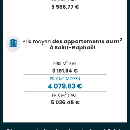
5 586.77 €
2
Prix moyen
des appartements au m
à Saint-Raphaël
2
PRIX M
BAS
3 191.64 €
2
PRIX M
MOYEN
4 079.63 €
2
PRIX M
HAUT
5 036.48 €