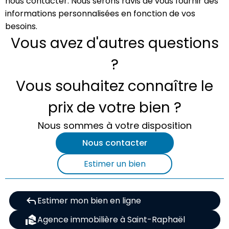
nous contacter. Nous serons ravis de vous fournir des
informations personnalisées en fonction de vos
besoins.
Vous avez d'autres questions
?
Vous souhaitez connaître le
prix de votre bien ?
Nous sommes à votre disposition
Nous contacter
Estimer un bien
reply
Estimer mon bien en ligne
real_estate_agent
Agence immobilière à Saint-Raphaël