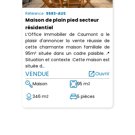
Référence :
5583-AUS
Maison de plain pied secteur
résidentiel
L’Office Immobilier de Caumont a le
plaisir d'annoncer la vente réussie de
cette charmante maison familiale de
95m² située dans un cadre paisible.📍
Situation et contexte :Cette maison est
située d...
VENDUE
open_in_new
Ouvrir
Maison
95 m
2
346 m
5 pièces
2