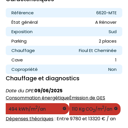
Référence
6620-MTE
État général
A Rénover
Exposition
Sud
Parking
2 place
s
Chauffage
Fioul Et Cheminée
Cave
1
Copropriété
Non
Chauffage et diagnostics
Date du DPE
:
09/06/2025
Consommation énergétique
Émission de GES
2
2
G
G
494 kWh/m
/an
110 Kg CO
/m
/an
2
Dépenses théoriques
: Entre 9780 et 13320 € / an