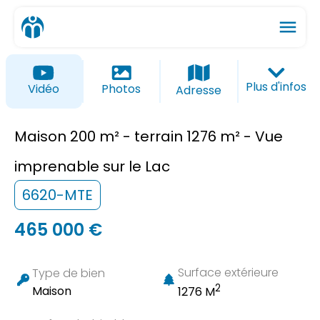
menu
ios_share
favorite_border
Plus d'infos
Vidéo
Photos
Adresse
Maison 200 m² - terrain 1276 m² - Vue
imprenable sur le Lac
6620-MTE
465 000 €
Surface extérieure
Type de bien
2
Maison
1276 M