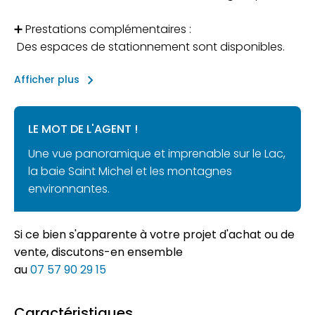
➕ Prestations complémentaires :
Des espaces de stationnement sont disponibles.
keyboard_arrow_right
Afficher plus
LE MOT DE L'AGENT !
Une vue panoramique et imprenable sur le Lac,
la baie Saint Michel et les montagnes
environnantes.
Si ce bien s'apparente à votre projet d'achat ou de
vente, discutons-en ensemble
au
07 57 90 29 15
Caractéristiques