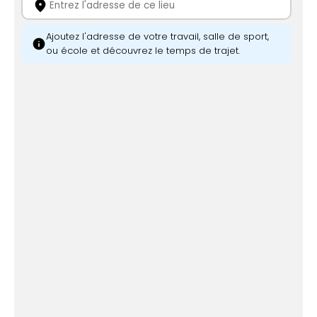
location_on
Ajoutez l'adresse de votre travail, salle de sport,
info
ou école et découvrez le temps de trajet.