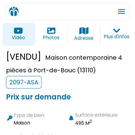
menu
ios_share
favorite_border
Plus d'infos
Vidéo
Photos
Adresse
[VENDU]
Maison contemporaine 4
pièces à Port-de-Bouc (13110)
2097-ASA
Prix sur demande
Surface extérieure
Type de bien
2
Maison
495 M