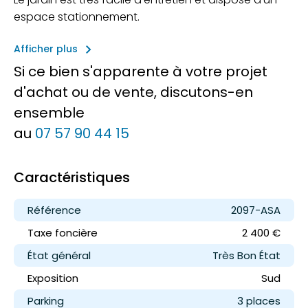
espace stationnement.
keyboard_arrow_right
Afficher plus
Si ce bien s'apparente à votre projet
d'achat ou de vente, discutons-en
ensemble
au
07 57 90 44 15
Caractéristiques
Référence
2097-ASA
Taxe foncière
2 400 €
État général
Très Bon État
Exposition
Sud
Parking
3 place
s