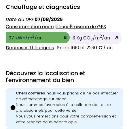
Chauffage et diagnostics
Date du DPE
:
07/08/2025
Consommation énergétique
Émission de GES
2
2
B
A
97 kWh/m
/an
3 Kg CO
/m
/an
2
Dépenses théoriques
: Entre 1610 et 2230 € / an
Découvrez la localisation et
l'environnement du bien
Chers confères
, nous vous prions de ne pas effectuer
de démarchage sur place.
Nous sommes favorables à la collaboration entre
info
professionnels pour cette vente.
Nous vous remercions pour votre compréhension et
votre respect de la déontologie.