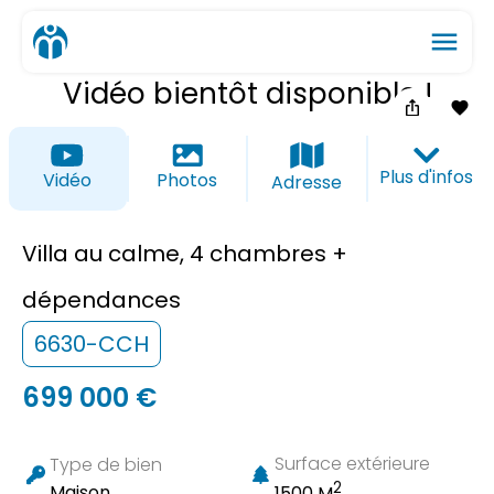
menu
Vidéo bientôt disponible !
ios_share
favorite_border
Plus d'infos
Vidéo
Photos
Adresse
Villa au calme, 4 chambres +
dépendances
6630-CCH
699 000 €
Surface extérieure
Type de bien
2
Maison
1500 M