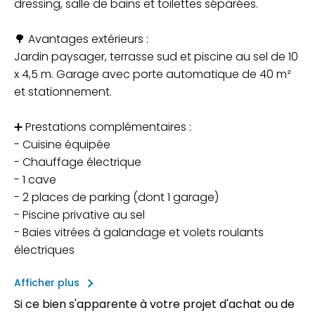
dressing, salle de bains et toilettes séparées.
🌳 Avantages extérieurs :
Jardin paysager, terrasse sud et piscine au sel de 10
x 4,5 m. Garage avec porte automatique de 40 m²
et stationnement.
➕ Prestations complémentaires :
- Cuisine équipée
- Chauffage électrique
- 1 cave
- 2 places de parking (dont 1 garage)
- Piscine privative au sel
- Baies vitrées à galandage et volets roulants
électriques
keyboard_arrow_right
Afficher plus
Si ce bien s'apparente à votre projet d'achat ou de