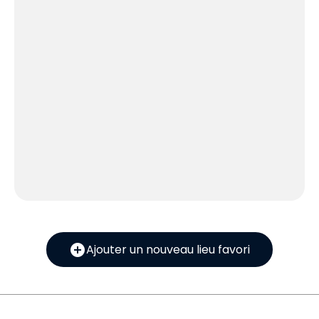
add_circle
Ajouter un nouveau lieu favori