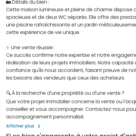
🏡 Détails du bien :
Cette maison lumineuse et pleine de charme dispose d
spacieuse et de deux WC séparés. Elle offre des prest
une piscine rafraîchissante et un jardin méticuleusem
cette expérience de vie unique.
✨ Une vente réussie :
Ce succès confirme notre expertise et notre engagem
réalisation de leurs projets immobiliers. Notre capaci
confiance qu'ils nous accordent, faisant preuve de not
les besoins des vendeurs que ceux des acheteurs.
🔍 À la recherche d'une propriété ou d'une vente ?
Que votre projet immobilier concerne la vente ou l'acqu
conseiller et vous accompagner. Contactez-nous pour 
accompagnement personnalisé.
keyboard_arrow_right
Afficher plus
Si ce bien s'apparente à votre projet d'a