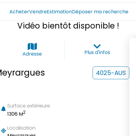
Acheter
Vendre
Estimation
Déposer ma recherche
Vidéo bientôt disponible !
Plus d'infos
Adresse
Meyrargues
4025-AUS
Surface extérieure
2
1306 M
Localisation
Meyrargues