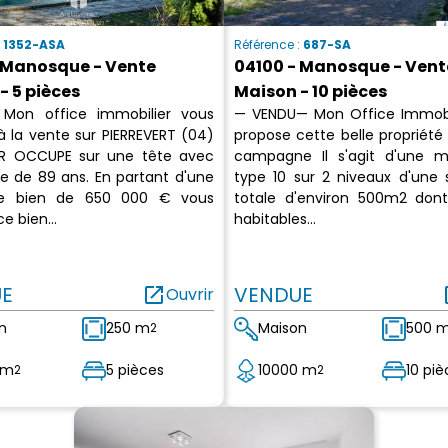
:
1352-ASA
Référence :
687-SA
 Manosque - Vente
04100 - Manosque - Vent
- 5 pièces
Maison - 10 pièces
Mon office immobilier vous
— VENDU— Mon Office Immobi
à la vente sur PIERREVERT (04)
propose cette belle propriété
R OCCUPE sur une tête avec
campagne Il s'agit d'une 
 de 89 ans. En partant d'une
type 10 sur 2 niveaux d'une s
de bien de 650 000 € vous
totale d'environ 500m2 do
e bien...
habitables...
E
open_in_new
VENDUE
op
Ouvrir
n
250 m
Maison
500 
2
 m
5 pièces
10000 m
10 piè
2
2