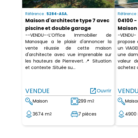
Référence :
5284-ASA.
Référence 
Maison d'architecte type 7 avec
04100 -
piscine et double garage
Maison 
--VENDU--L’Office Immobilier de
-VENDU- 
Manosque a le plaisir d'annoncer la
propose 
vente réussie de cette maison
un VIAGE
d'architecte avec vue imprenable sur
une dame
les hauteurs de Pierrevert.📍 Situation
valeur 
et contexte :Située su...
achetez c
VENDUE
open_in_new
VENDU
Ouvrir
Maison
299 m
Maiso
2
3674 m
7 pièces
4900
2