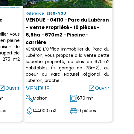
Référence :
2160-NGU
e
VENDUE - 04110 - Parc du Lubéron
- Vente Propriété - 10 pièces -
lier vous
6,5ha - 670m2 - Piscine -
 en pleine
carrière
maison de
VENDUE L'Office Immobilier du Parc du
uperficie
Lubéron, vous propose à la vente cette
nt 275 m2
superbe propriété, de plus de 670m2
habitables (+ garage de 78m2), au
coeur du Parc Naturel Régional du
Lubéron, proche...
en_in_new
VENDUE
open_in_new
Ouvrir
Ouvrir
m
Maison
670 m
2
2
ces
144000 m
10 pièces
2