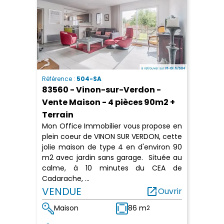
Référence :
504-SA
83560 - Vinon-sur-Verdon -
Vente Maison - 4 pièces 90m2 +
Terrain
Mon Office Immobilier vous propose en
plein coeur de VINON SUR VERDON, cette
jolie maison de type 4 en d'environ 90
m2 avec jardin sans garage. Située au
calme, à 10 minutes du CEA de
Cadarache, ...
VENDUE
open_in_new
Ouvrir
Maison
86 m
2