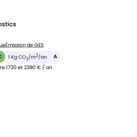
stics
ue
Émission de GES
2
C
A
1 Kg CO
/m
/an
2
tre 1720 et 2390 € / an