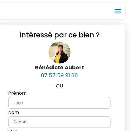
menu
Intéressé par ce bien ?
ios_share
favorite_border
Bénédicte Aubert
07 57 59 91 38
OU
Prénom
Nom