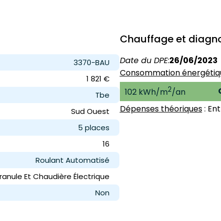
Chauffage et diagno
Date du DPE
:
26/06/2023
3370-BAU
Consommation énergétiq
1 821 €
2
102 kWh/m
/an
Tbe
Dépenses théoriques
: En
Sud Ouest
5 place
s
16
Roulant Automatisé
ranule Et Chaudière Électrique
Non