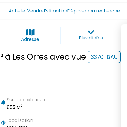
Acheter
Vendre
Estimation
Déposer ma recherche
Plus d'infos
Adresse
² à Les Orres avec vue
3370-BAU
Surface extérieure
2
855 M
Localisation