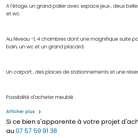
A l'étage, un grand palier avec espace jeux , deux be
et wc.
Au Niveau -1, 4 chambres dont une magnifique suite par
bain, un wc et un grand placard.
Un carport , des places de stationnements et une réserv
Possibilité d'acheter meublé .
keyboard_arrow_right
Afficher plus
Si ce bien s'apparente à votre projet d'a
au
07 57 59 91 38