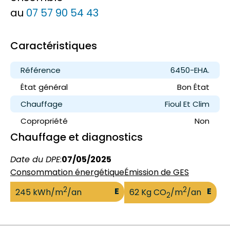
au
07 57 90 54 43
Caractéristiques
Référence
6450-EHA.
État général
Bon État
Chauffage
Fioul Et Clim
Copropriété
Non
Chauffage et diagnostics
Date du DPE
:
07/05/2025
Consommation énergétique
Émission de GES
2
2
E
E
245 kWh/m
/an
62 Kg CO
/m
/an
2