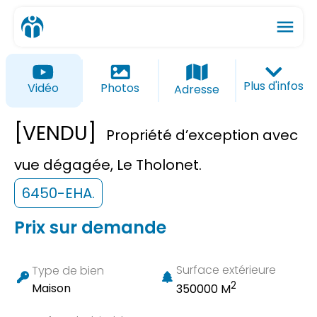
menu
ios_share
favorite_border
Plus d'infos
Vidéo
Photos
Adresse
[VENDU]
Propriété d’exception avec
vue dégagée, Le Tholonet.
6450-EHA.
Prix sur demande
Surface extérieure
Type de bien
2
Maison
350000 M