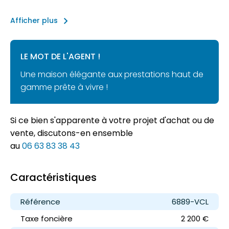
keyboard_arrow_right
Afficher plus
LE MOT DE L'AGENT !
Une maison élégante aux prestations haut de
gamme prête à vivre !
Si ce bien s'apparente à votre projet d'achat ou de
vente, discutons-en ensemble
au
06 63 83 38 43
Caractéristiques
Référence
6889-VCL
Taxe foncière
2 200 €