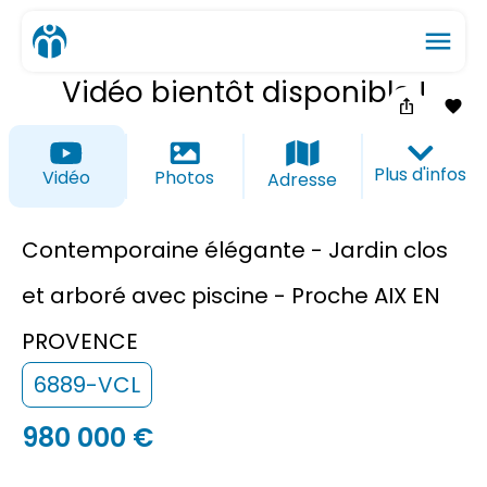
menu
Vidéo bientôt disponible !
ios_share
favorite_border
Plus d'infos
Vidéo
Photos
Adresse
Contemporaine élégante - Jardin clos
et arboré avec piscine - Proche AIX EN
PROVENCE
6889-VCL
980 000 €