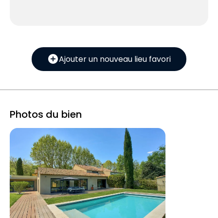
add_circle
Ajouter un nouveau lieu favori
Photos du bien