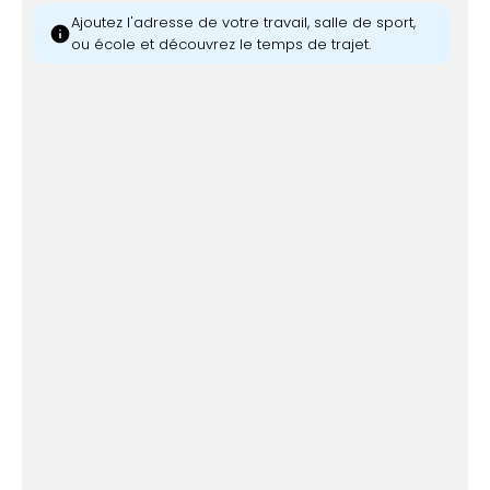
Ajoutez l'adresse de votre travail, salle de sport,
info
ou école et découvrez le temps de trajet.