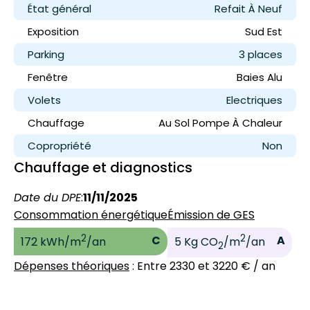
État général
Refait À Neuf
Exposition
Sud Est
Parking
3 place
s
Fenêtre
Baies Alu
Volets
Electriques
Chauffage
Au Sol Pompe À Chaleur
Copropriété
Non
Chauffage et diagnostics
Date du DPE
:
11/11/2025
Consommation énergétique
Émission de GES
2
2
C
A
172 kWh/m
/an
5 Kg CO
/m
/an
2
Dépenses théoriques
: Entre 2330 et 3220 € / an