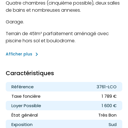
Quatre chambres (cinquième possible), deux salles
de bains et nombreuses annexes.
Garage.
Terrain de 451m² parfaitement aménagé avec
piscine hors sol et boulodrome.
keyboard_arrow_right
Afficher plus
Caractéristiques
Référence
3761-LCO
Taxe foncière
1 789 €
Loyer
Possible
1 600 €
État général
Très Bon
Exposition
Sud