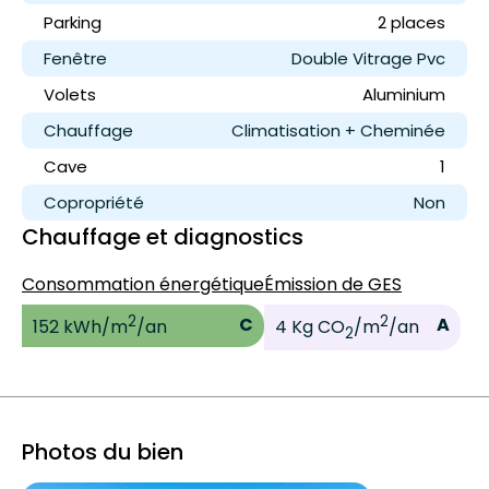
Parking
2 place
s
Fenêtre
Double Vitrage Pvc
Volets
Aluminium
Chauffage
Climatisation + Cheminée
Cave
1
Copropriété
Non
Chauffage et diagnostics
Consommation énergétique
Émission de GES
2
2
C
A
152 kWh/m
/an
4 Kg CO
/m
/an
2
Photos du bien