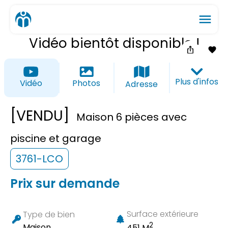
menu
Vidéo bientôt disponible !
ios_share
favorite_border
Plus d'infos
Vidéo
Photos
Adresse
[VENDU]
Maison 6 pièces avec
piscine et garage
3761-LCO
Prix sur demande
Surface extérieure
Type de bien
2
Maison
451 M