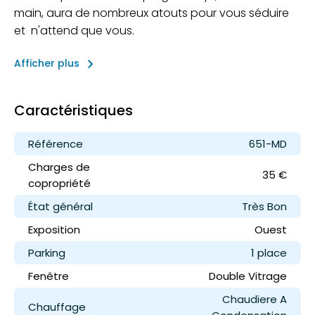
main, aura de nombreux atouts pour vous séduire
et n'attend que vous.
keyboard_arrow_right
Afficher plus
Caractéristiques
Référence
651-MD
Charges de
35 €
copropriété
État général
Très Bon
Exposition
Ouest
Parking
1 place
Fenêtre
Double Vitrage
Chaudiere A
Chauffage