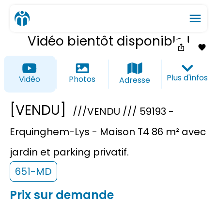
menu
Vidéo bientôt disponible !
ios_share
favorite_border
Plus d'infos
Vidéo
Photos
Adresse
[VENDU]
///VENDU /// 59193 -
Erquinghem-Lys - Maison T4 86 m² avec
jardin et parking privatif.
651-MD
Prix sur demande