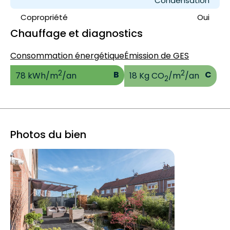
Condensation
Copropriété
Oui
Chauffage et diagnostics
Consommation énergétique
Émission de GES
2
2
B
C
78 kWh/m
/an
18 Kg CO
/m
/an
2
Photos du bien