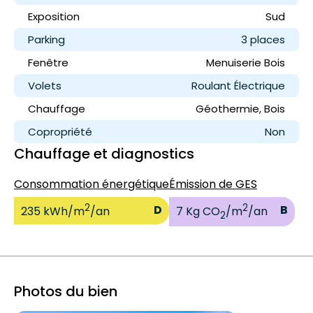
Exposition
Sud
Parking
3 place
s
Fenêtre
Menuiserie Bois
Volets
Roulant Électrique
Chauffage
Géothermie, Bois
Copropriété
Non
Chauffage et diagnostics
Consommation énergétique
Émission de GES
2
2
D
B
235 kWh/m
/an
7 Kg CO
/m
/an
2
Photos du bien