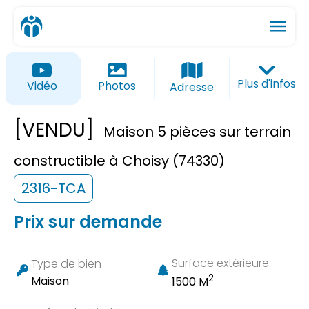
menu
ios_share
favorite_border
Plus d'infos
Vidéo
Photos
Adresse
[VENDU]
Maison 5 pièces sur terrain
constructible à Choisy (74330)
2316-TCA
Prix sur demande
Surface extérieure
Type de bien
2
Maison
1500 M