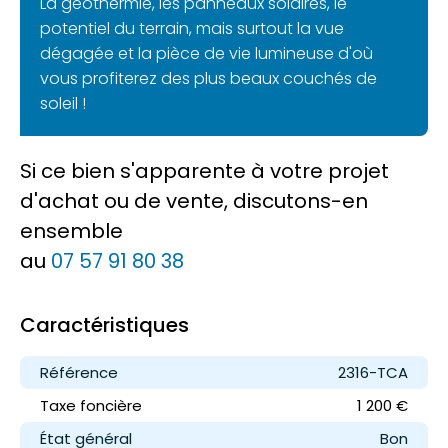
La géothermie, les panneaux solaires, le
potentiel du terrain, mais surtout la vue
dégagée et la pièce de vie lumineuse d'où
vous profiterez des plus beaux couchés de
soleil !
Si ce bien s'apparente à votre projet
d'achat ou de vente, discutons-en
ensemble
au
07 57 91 80 38
Caractéristiques
Référence
2316-TCA
Taxe foncière
1 200 €
État général
Bon