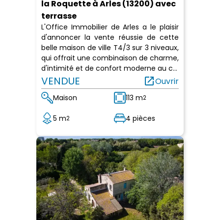
la Roquette à Arles (13200) avec
terrasse
L'Office Immobilier de Arles a le plaisir
d'annoncer la vente réussie de cette
belle maison de ville T4/3 sur 3 niveaux,
qui offrait une combinaison de charme,
d'intimité et de confort moderne au c...
VENDUE
open_in_new
Ouvrir
Maison
113 m
2
5 m
4 pièces
2