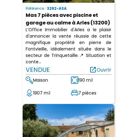
Référence :
3282-ASA
Mas 7 pièces avec piscine et
garage au calme à Arles (13200)
L’Office Immobilier d'Arles a le plaisir
d'annoncer la vente réussie de cette
magnifique propriété en pierre de
Fontvieille, idéalement située dans le
secteur de Trinquetaille.📍 Situation et
conte...
VENDUE
open_in_new
Ouvrir
Maison
190 m
2
1907 m
7 pièces
2