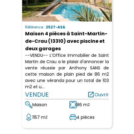
Référence :
2527-ASA
Maison 4 pièces à Saint-Martin-
de-Crau (13310) avec piscine et
deux garages
--VENDU-- L’Office Immobilier de Saint
Martin de Crau a le plaisir d'annoncer la
vente réussie par Anthony SANS de
cette maison de plain pied de 86 m2
avec une véranda pour un total de 103
m2 et u...
VENDUE
open_in_new
Ouvrir
Maison
86 m
2
1157 m
4 pièces
2