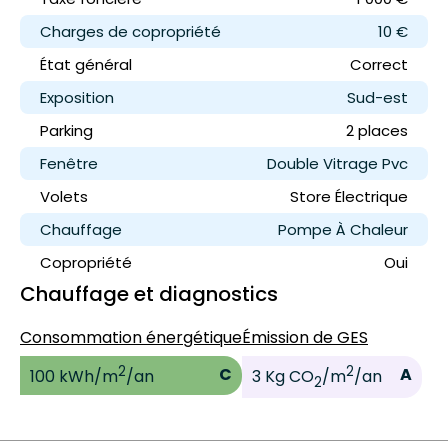
Charges de copropriété
10 €
État général
Correct
Exposition
Sud-est
Parking
2 place
s
Fenêtre
Double Vitrage Pvc
Volets
Store Électrique
Chauffage
Pompe À Chaleur
Copropriété
Oui
Chauffage et diagnostics
Consommation énergétique
Émission de GES
2
2
C
A
100 kWh/m
/an
3 Kg CO
/m
/an
2