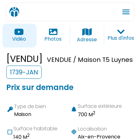
menu
ios_share
favorite_border
Plus d'infos
Vidéo
Photos
Adresse
[VENDU]
VENDUE / Maison T5 Luynes
1739-JAN
Prix sur demande
Surface extérieure
Type de bien
2
Maison
700 M
Surface habitable
Localisation
2
Aix-en-Provence
140 M