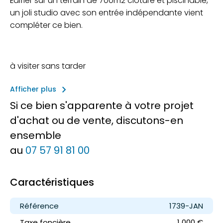
Édifier sur un terrain de 700m2 clôturé et piscinable,
un joli studio avec son entrée indépendante vient
compléter ce bien.
à visiter sans tarder
keyboard_arrow_right
Afficher plus
Si ce bien s'apparente à votre projet
d'achat ou de vente, discutons-en
ensemble
au
07 57 91 81 00
Caractéristiques
Référence
1739-JAN
Taxe foncière
1 000 €