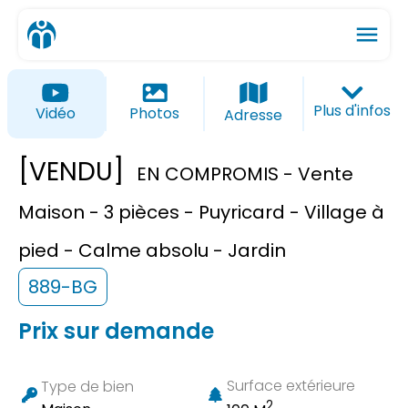
menu
ios_share
favorite_border
Plus d'infos
Vidéo
Photos
Adresse
[VENDU]
EN COMPROMIS - Vente
Maison - 3 pièces - Puyricard - Village à
pied - Calme absolu - Jardin
889-BG
Prix sur demande
Surface extérieure
Type de bien
2