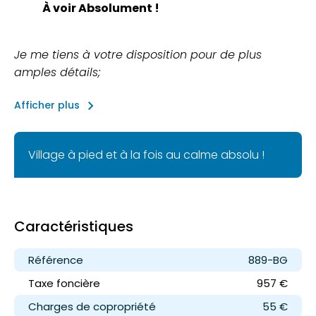
À voir Absolument !
Je me tiens à votre disposition pour de plus
amples détails;
keyboard_arrow_right
Afficher plus
Village à pied et à la fois au calme absolu !
Caractéristiques
Référence
889-BG
Taxe foncière
957 €
Charges de copropriété
55 €