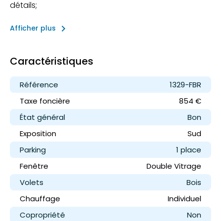
détails;
keyboard_arrow_right
Afficher plus
Caractéristiques
Référence
1329-FBR
Taxe foncière
854 €
État général
Bon
Exposition
Sud
Parking
1 place
Fenêtre
Double Vitrage
Volets
Bois
Chauffage
Individuel
Copropriété
Non