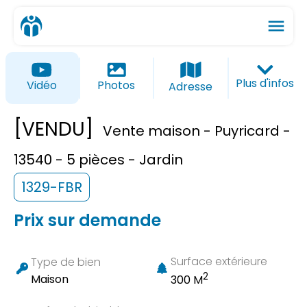
menu
ios_share
favorite_border
Plus d'infos
Vidéo
Photos
Adresse
[VENDU]
Vente maison - Puyricard -
13540 - 5 pièces - Jardin
1329-FBR
Prix sur demande
Surface extérieure
Type de bien
2
Maison
300 M