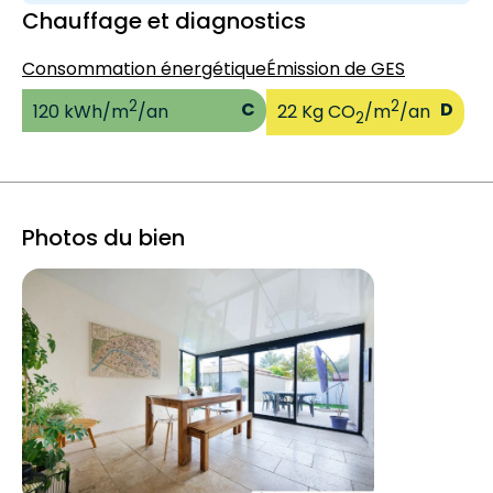
Chauffage et diagnostics
Consommation énergétique
Émission de GES
2
2
C
D
120 kWh/m
/an
22 Kg CO
/m
/an
2
Photos du bien