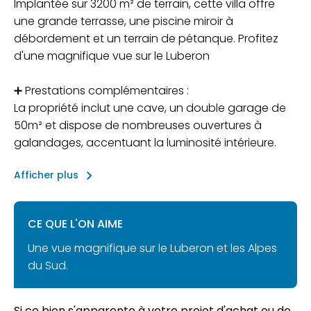
Implantée sur 3200 m² de terrain, cette villa offre
une grande terrasse, une piscine miroir à
débordement et un terrain de pétanque. Profitez
d'une magnifique vue sur le Luberon
➕ Prestations complémentaires :
La propriété inclut une cave, un double garage de
50m² et dispose de nombreuses ouvertures à
galandages, accentuant la luminosité intérieure.
keyboard_arrow_right
Afficher plus
CE QUE L'ON AIME
Une vue magnifique sur le Luberon et les Alpes
du Sud.
Si ce bien s'apparente à votre projet d'achat ou de