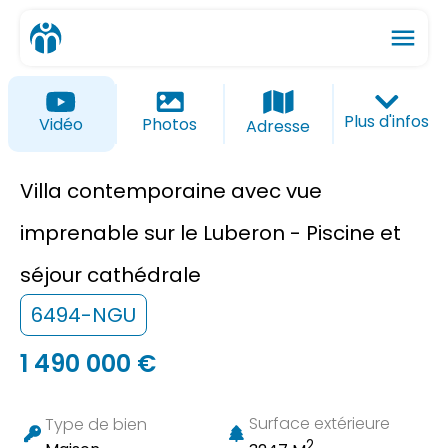
menu
ios_share
favorite_border
Plus d'infos
Vidéo
Photos
Adresse
Villa contemporaine avec vue
imprenable sur le Luberon - Piscine et
séjour cathédrale
6494-NGU
1 490 000 €
Surface extérieure
Type de bien
2