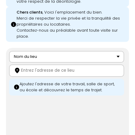
votre respect de la déontologie.
Chers clients
, Voici l'emplacement du bien.
Merci de respecter la vie privée et la tranquilité des
info
propriétaires ou locataires.
Contactez-nous au préalable avant toute visite sur
place.
Nom du lieu
location_on
Ajoutez l'adresse de votre travail, salle de sport,
info
ou école et découvrez le temps de trajet.