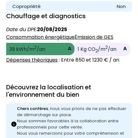
Copropriété
Non
Chauffage et diagnostics
Date du DPE
:
20/08/2025
Consommation énergétique
Émission de GES
2
2
A
A
39 kWh/m
/an
1 Kg CO
/m
/an
2
Dépenses théoriques
: Entre 850 et 1230 € / an
Découvrez la localisation et
l'environnement du bien
Chers confères
, nous vous prions de ne pas effectuer
de démarchage sur place.
Nous sommes favorables à la collaboration entre
info
professionnels pour cette vente.
Nous vous remercions pour votre compréhension et