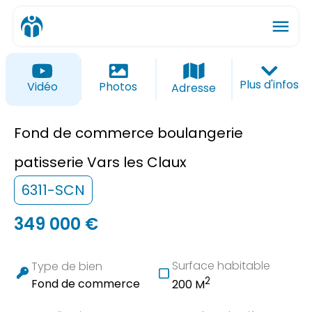
menu
ios_share
favorite_border
Plus d'infos
Vidéo
Photos
Adresse
Fond de commerce boulangerie
patisserie Vars les Claux
6311-SCN
349 000 €
Surface habitable
Type de bien
2
Fond de commerce
200 M