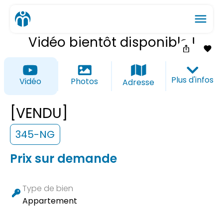
menu
Vidéo bientôt disponible !
ios_share
favorite_border
Plus d'infos
Vidéo
Photos
Adresse
[VENDU]
345-NG
Prix sur demande
Type de bien
Appartement