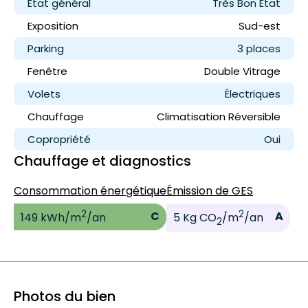
État général
Très Bon État
Exposition
Sud-est
Parking
3 place
s
Fenêtre
Double Vitrage
Volets
Électriques
Chauffage
Climatisation Réversible
Copropriété
Oui
Chauffage et diagnostics
Consommation énergétique
Émission de GES
2
2
C
A
149 kWh/m
/an
5 Kg CO
/m
/an
2
Photos du bien