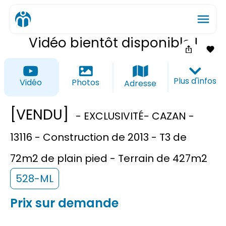
menu
Vidéo bientôt disponible !
ios_share
favorite_border
Plus d'infos
Vidéo
Photos
Adresse
[VENDU]
- EXCLUSIVITÉ- CAZAN -
13116 - Construction de 2013 - T3 de
72m2 de plain pied - Terrain de 427m2
528-ML
Prix sur demande