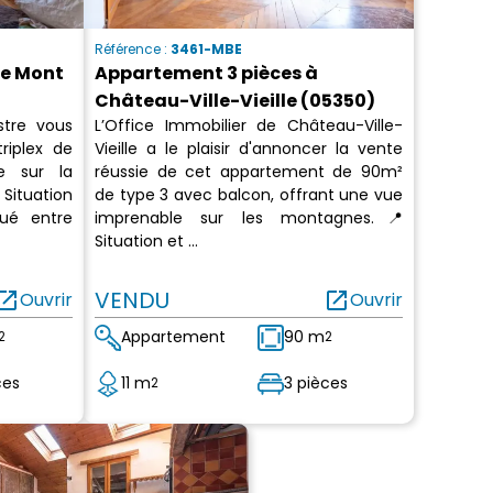
Référence :
3461-MBE
ue Mont
Appartement 3 pièces à
Château-Ville-Vieille (05350)
stre vous
L’Office Immobilier de Château-Ville-
riplex de
Vieille a le plaisir d'annoncer la vente
e sur la
réussie de cet appartement de 90m²
Situation
de type 3 avec balcon, offrant une vue
tué entre
imprenable sur les montagnes.📍
Situation et ...
en_in_new
VENDU
open_in_new
Ouvrir
Ouvrir
Appartement
90 m
2
2
ces
11 m
3 pièces
2