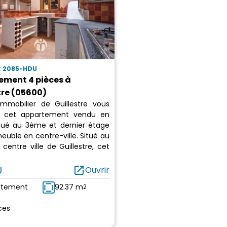
:
2085-HDU
ement 4 pièces à
tre (05600)
 Immobilier de Guillestre vous
e cet appartement vendu en
situé au 3ème et dernier étage
euble en centre-ville. Situé au
centre ville de Guillestre, cet
U
open_in_new
Ouvrir
rtement
92.37 m
2
ces