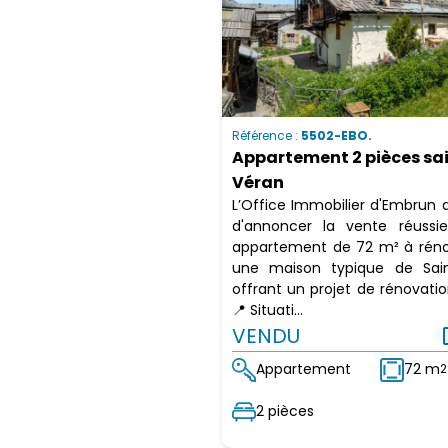
Référence :
5502-EBO.
Appartement 2 pièces sa
Véran
L’Office Immobilier d'Embrun a 
d'annoncer la vente réussi
appartement de 72 m² à réno
une maison typique de Sain
offrant un projet de rénovatio
📍 Situati...
VENDU
ope
Appartement
72 m
2
2 pièces