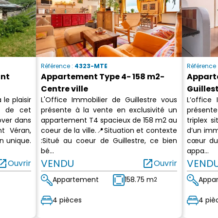
Référence :
4323-MTE
Référence 
int
Appartement Type 4- 158 m2-
Appart
Centre ville
Guilles
le plaisir
L'Office Immobilier de Guillestre vous
L’office
e de cet
présente à la vente en exclusivité un
présent
ver dans
appartement T4 spacieux de 158 m2 au
triplex 
t Véran,
coeur de la ville.📍Situation et contexte
d’un imm
n unique.
:Situé au coeur de Guillestre, ce bien
cœur du 
bé...
appa...
n_in_new
VENDU
open_in_new
VEND
Ouvrir
Ouvrir
Appartement
158.75 m
Appa
2
4 pièces
4 piè