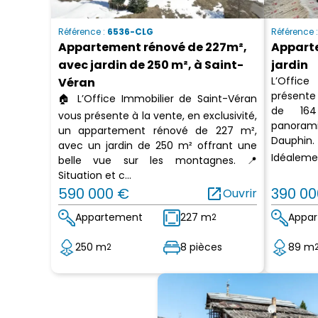
Référence :
6536-CLG
Référence 
Appartement rénové de 227m²,
Appart
avec jardin de 250 m², à Saint-
jardin
L’Office
Véran
présente
🏠 L’Office Immobilier de Saint-Véran
de 16
vous présente à la vente, en exclusivité,
panorami
un appartement rénové de 227 m²,
Dauphin.
avec un jardin de 250 m² offrant une
Idéalemen
belle vue sur les montagnes. 📍
Situation et c...
590 000 €
open_in_new
390 00
Ouvrir
Appartement
227 m
Appa
2
250 m
8 pièces
89 m
2