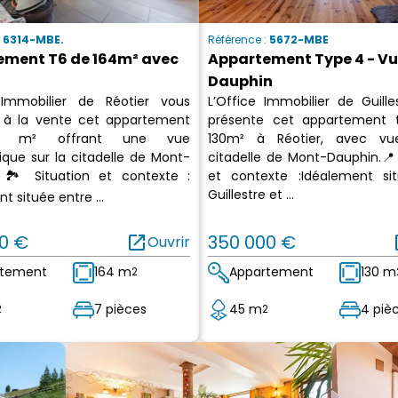
:
6314-MBE.
Référence :
5672-MBE
ement T6 de 164m² avec
Appartement Type 4 - V
Dauphin
 Immobilier de Réotier vous
L’Office Immobilier de Guille
 à la vente cet appartement
présente cet appartement t
4 m² offrant une vue
130m² à Réotier, avec vu
que sur la citadelle de Mont-
citadelle de Mont-Dauphin.📍 
 🏞️ Situation et contexte :
et contexte :Idéalement si
Guillestre et ...
t située entre ...
0 €
open_in_new
350 000 €
op
Ouvrir
rtement
164 m
Appartement
130 m
2
7 pièces
45 m
4 piè
2
2